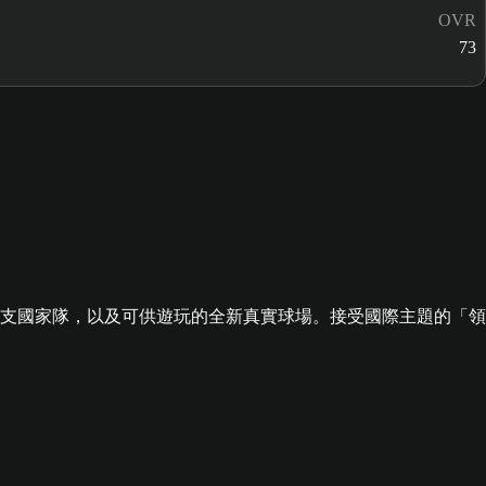
OVR
73
包含 48 支國家隊，以及可供遊玩的全新真實球場。接受國際主題的「領