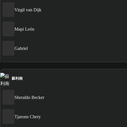
Virgil van Dijk
Mapi León
Gabriel
蘇利南
Sheraldo Becker
Tjaronn Chery