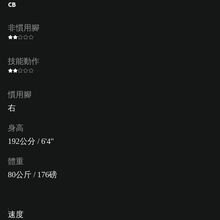
CB
非慣用腳
技能動作
慣用腳
右
身高
192公分 / 6'4"
體重
80公斤 / 176磅
速度