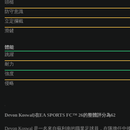
頭槌
防守意識
立定攔截
滑鏟
體能
跳躍
耐力
強度
侵略
Devon Koswal}在EA SPORTS FC™ 26的整體評分為62
Devon Koswal 是一名來自蘇利南的職業足球員，在隊擔任中後衛 (