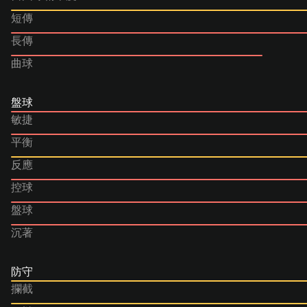
短傳
長傳
曲球
盤球
敏捷
平衡
反應
控球
盤球
沉著
防守
攔截