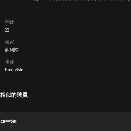
年齡
22
國家
蘇利南
聯賽
Eredivisie
相似的球員
CB
中後衛