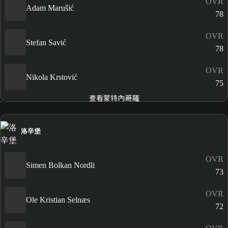
OVR
Adam Marušić
78
OVR
Stefan Savić
78
OVR
Nikola Krstović
75
查看蒙特內哥羅
洛辛堡
OVR
Simen Bolkan Nordli
73
OVR
Ole Kristian Selnæs
72