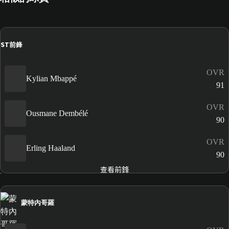
ST
前鋒
OVR
Kylian Mbappé
91
OVR
Ousmane Dembélé
90
OVR
Erling Haaland
90
查看前鋒
蒙特內哥羅