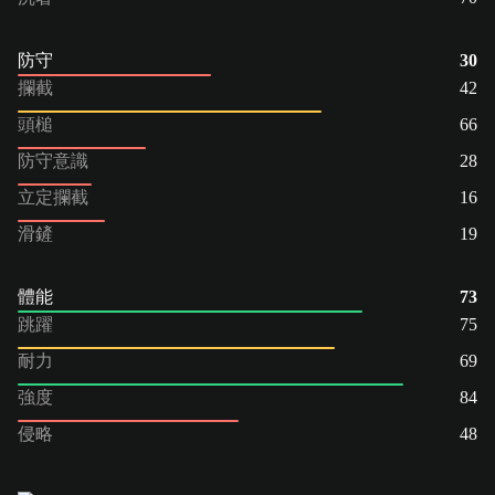
防守
30
攔截
42
頭槌
66
防守意識
28
立定攔截
16
滑鏟
19
體能
73
跳躍
75
耐力
69
強度
84
侵略
48