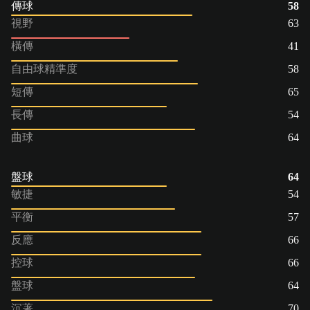
傳球
58
視野
63
橫傳
41
自由球精準度
58
短傳
65
長傳
54
曲球
64
盤球
64
敏捷
54
平衡
57
反應
66
控球
66
盤球
64
沉著
70