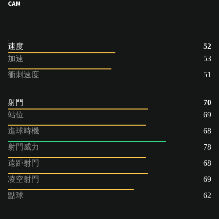
CAM
速度
52
加速
53
衝刺速度
51
射門
70
站位
69
進球時機
68
射門威力
78
遠距射門
68
凌空射門
69
點球
62