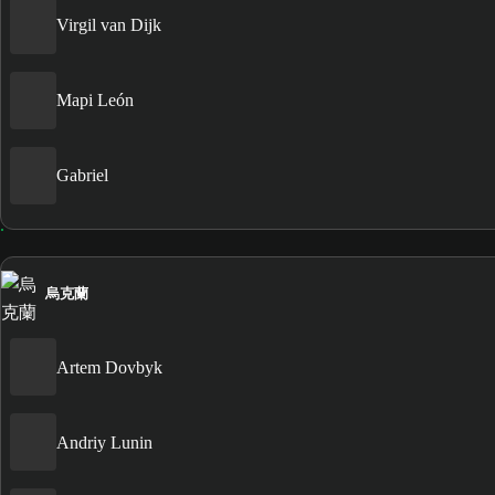
Virgil van Dijk
Mapi León
Gabriel
烏克蘭
Artem Dovbyk
Andriy Lunin