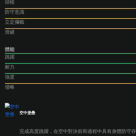
頭槌
防守意識
立定攔截
滑鏟
體能
跳躍
耐力
強度
侵略
空中堡壘
完成高度跳躍，在空中對決前和過程中具有身體防守存