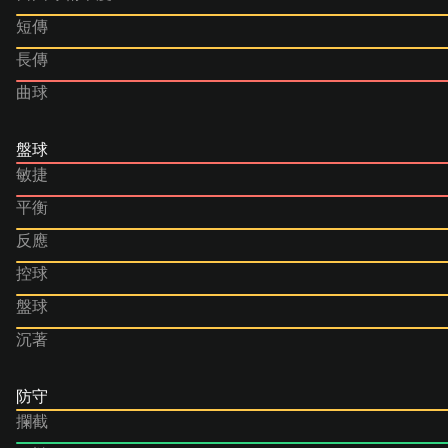
短傳
長傳
曲球
盤球
敏捷
平衡
反應
控球
盤球
沉著
防守
攔截