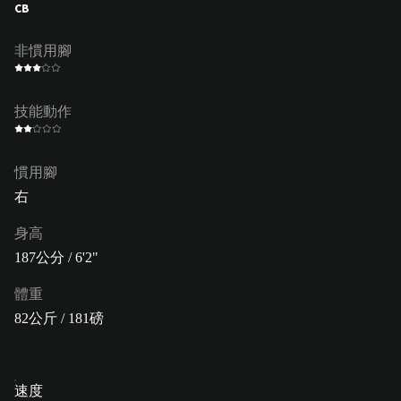
CB
非慣用腳
技能動作
慣用腳
右
身高
187公分 / 6'2"
體重
82公斤 / 181磅
速度