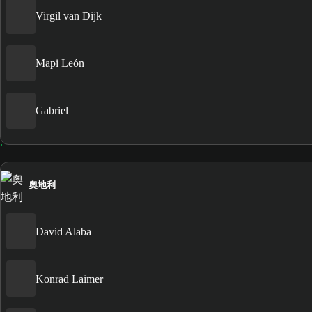
Virgil van Dijk
Mapi León
Gabriel
奧地利
David Alaba
Konrad Laimer