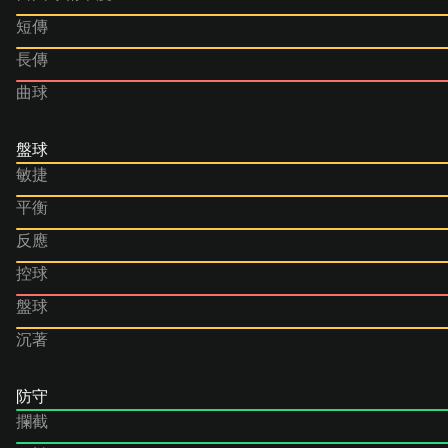
短傳
長傳
曲球
盤球
敏捷
平衡
反應
控球
盤球
沉著
防守
攔截