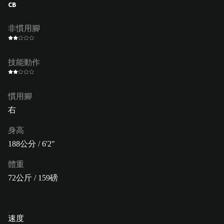
CB
非慣用腳
技能動作
慣用腳
右
身高
188公分 / 6'2"
體重
72公斤 / 159磅
速度