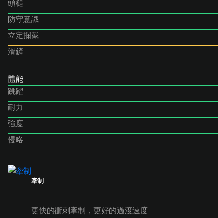
頭槌
防守意識
立定攔截
滑鏟
體能
跳躍
耐力
強度
侵略
牽制
更快的衝刺牽制，更好的過渡速度