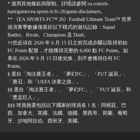
* 適用其他條款與限制。詳情請參閱
ea.com/zh-
hant/games/ea-sports-fc/fc-26/game-disclaimers
。
** 《EA SPORTS FC™ 26》Football Ultimate Team™ 世界
巡演賽季數據僅基於以下模式的遊玩記錄：Squad
Battles、Rivals、Champions 及 Draft。
††您必須在 2026 年 6 月 15 日之前完成步驟以取得初始
FC Points 配發，才能獲得完整的 6,000 點 FC Points。如
果在 2026 年 9 月 15 日後兌換，則不會獲得任何 FC
Points。
§ 選自「淘汰賽王者」、「夢幻FC」、「FUT 誕辰」、
「應召」和「UEFA 決賽之路」。
§§ 選自「淘汰賽王者」、「夢幻FC」、「FUT 誕辰」和
「獎盃巨人」。
§§§ 球員挑選包括以下國家的球員各 1 名：阿根廷、巴
西、加拿大、英國、法國、德國、墨西哥、荷蘭、葡萄
牙、沙地阿拉伯、西班牙、美國。