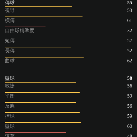
傳球
55
視野
53
橫傳
61
自由球精準度
32
短傳
57
長傳
52
曲球
62
盤球
58
敏捷
56
平衡
59
反應
56
控球
59
盤球
60
沉著
48