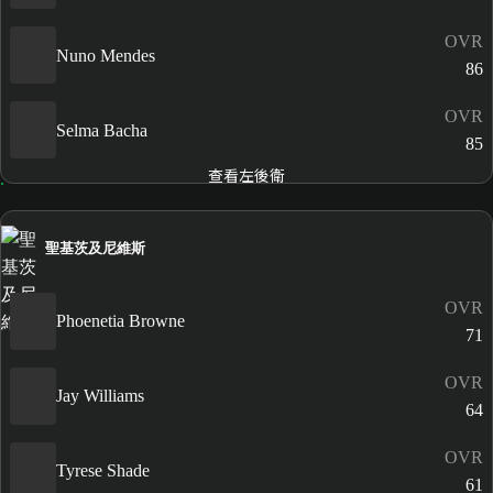
OVR
Nuno Mendes
86
OVR
Selma Bacha
85
查看左後衛
聖基茨及尼維斯
OVR
Phoenetia Browne
71
OVR
Jay Williams
64
OVR
Tyrese Shade
61