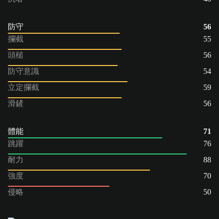
防守
56
攔截
55
頭槌
56
防守意識
54
立定攔截
59
滑鏟
56
體能
71
跳躍
76
耐力
88
強度
70
侵略
50