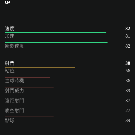
LM
速度
82
加速
81
衝刺速度
82
射門
38
站位
56
進球時機
36
射門威力
39
遠距射門
37
凌空射門
27
點球
39