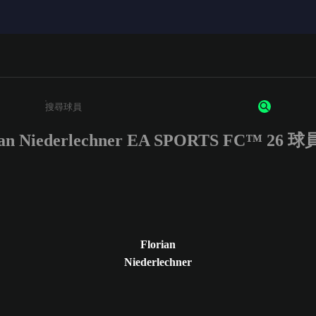
ian Niederlechner EA SPORTS FC™ 26
請輸入至少 3 個字元或數字
Florian
Niederlechner