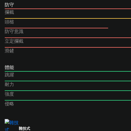
防守
攔截
頭槌
防守意識
立定攔截
滑鏟
體能
跳躍
耐力
強度
侵略
雜技式