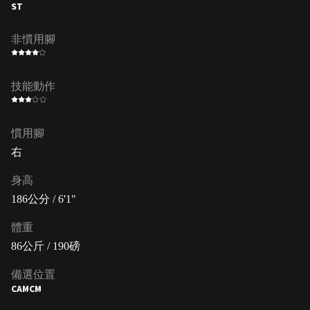
ST
非慣用腳
技能動作
慣用腳
右
身高
186公分 / 6'1"
體重
86公斤 / 190磅
備選位置
CAM
CM