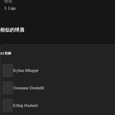
聯賽
3. Liga
相似的球員
ST
前鋒
Kylian Mbappé
Ousmane Dembélé
Erling Haaland