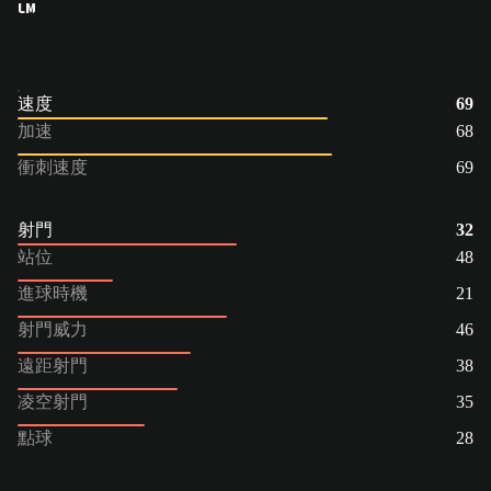
LM
速度
69
加速
68
衝刺速度
69
射門
32
站位
48
進球時機
21
射門威力
46
遠距射門
38
凌空射門
35
點球
28