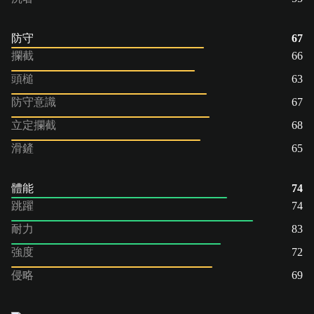
防守
67
攔截
66
頭槌
63
防守意識
67
立定攔截
68
滑鏟
65
體能
74
跳躍
74
耐力
83
強度
72
侵略
69