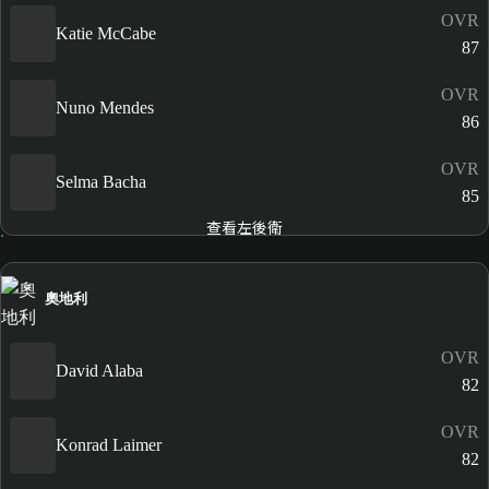
OVR
Katie McCabe
87
OVR
Nuno Mendes
86
OVR
Selma Bacha
85
查看左後衛
奧地利
OVR
David Alaba
82
OVR
Konrad Laimer
82