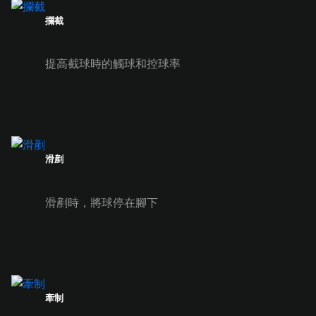
攔截
提高截球時的觸球和控球率
滑剷
滑剷時，將球停在腳下
牽制