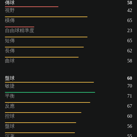
傳球
58
視野
42
橫傳
65
自由球精準度
23
短傳
65
長傳
62
曲球
58
盤球
60
敏捷
70
平衡
71
反應
67
控球
60
盤球
56
沉著
55