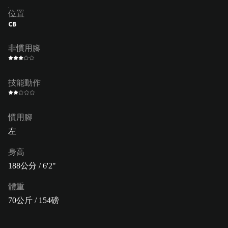
位置
CB
非慣用腳
技能動作
慣用腳
左
身高
188公分 / 6'2"
體重
70公斤 / 154磅