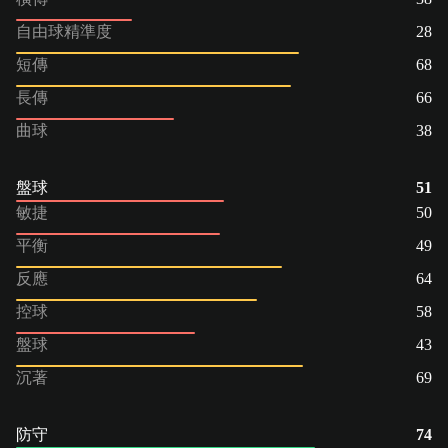
自由球精準度
28
短傳
68
長傳
66
曲球
38
盤球
51
敏捷
50
平衡
49
反應
64
控球
58
盤球
43
沉著
69
防守
74