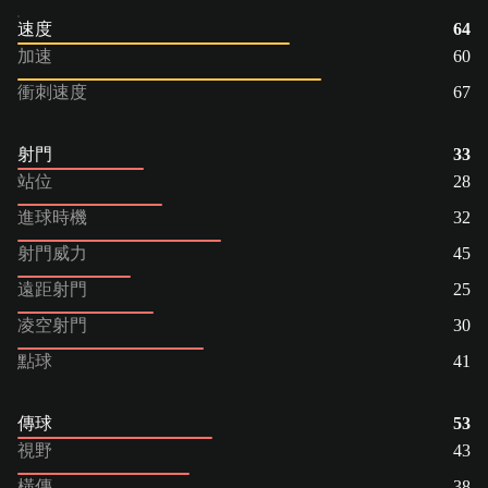
速度
64
加速
60
衝刺速度
67
射門
33
站位
28
進球時機
32
射門威力
45
遠距射門
25
凌空射門
30
點球
41
傳球
53
視野
43
橫傳
38