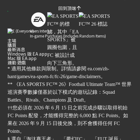
回到頂端
Users Interact
In-game Purchases (Includes Random Items)
主場
購買
最新消息
Windows 版 EA app
Mac 版 EA app
運動 遊戲
* 適用其他條款與限制。詳情請參閱
ea.com/zh-
hant/games/ea-sports-fc/fc-26/game-disclaimers
。
** 《EA SPORTS FC™ 26》Football Ultimate Team™ 世界
巡演賽季數據僅基於以下模式的遊玩記錄：Squad
Battles、Rivals、Champions 及 Draft。
††您必須在 2026 年 6 月 15 日之前完成步驟以取得初始
FC Points 配發，才能獲得完整的 6,000 點 FC Points。如
果在 2026 年 9 月 15 日後兌換，則不會獲得任何 FC
Points。
§ 選自「淘汰賽王者」、「夢幻FC」、「FUT 誕辰」、