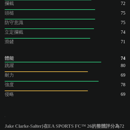
攔截
72
頭槌
75
防守意識
75
立定攔截
74
滑鏟
71
體能
74
跳躍
80
耐力
69
強度
78
侵略
69
Jake Clarke-Salter}在EA SPORTS FC™ 26的整體評分為72