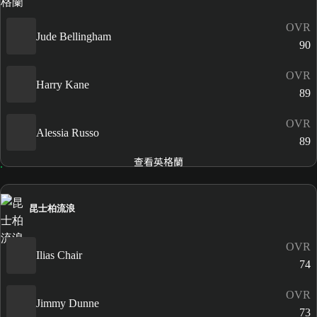
OVR
Jude Bellingham
90
OVR
Harry Kane
89
OVR
Alessia Russo
89
查看英格蘭
昆士柏流浪
OVR
Ilias Chair
74
OVR
Jimmy Dunne
73