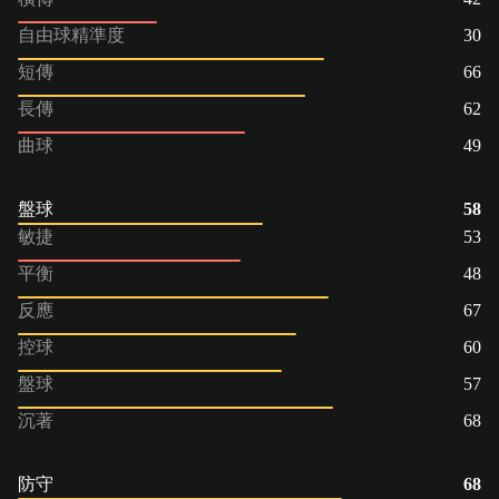
自由球精準度
30
短傳
66
長傳
62
曲球
49
盤球
58
敏捷
53
平衡
48
反應
67
控球
60
盤球
57
沉著
68
防守
68