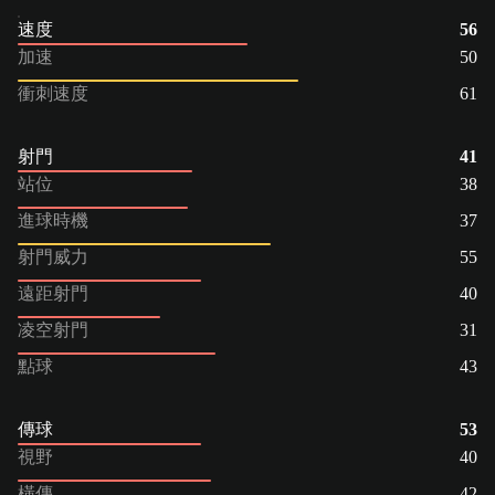
速度
56
加速
50
衝刺速度
61
射門
41
站位
38
進球時機
37
射門威力
55
遠距射門
40
凌空射門
31
點球
43
傳球
53
視野
40
橫傳
42