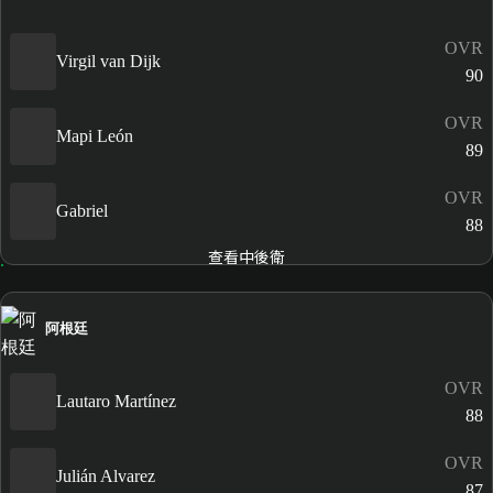
OVR
Virgil van Dijk
90
OVR
Mapi León
89
OVR
Gabriel
88
查看中後衛
阿根廷
OVR
Lautaro Martínez
88
OVR
Julián Alvarez
87