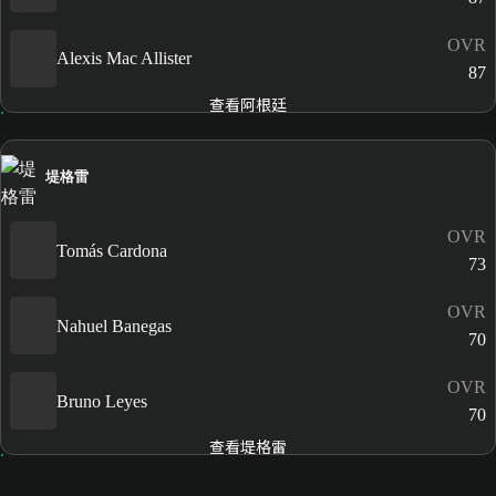
OVR
Alexis Mac Allister
87
查看阿根廷
堤格雷
OVR
Tomás Cardona
73
OVR
Nahuel Banegas
70
OVR
Bruno Leyes
70
查看堤格雷