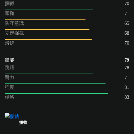
攔截
70
頭槌
71
防守意識
65
立定攔截
68
滑鏟
70
體能
79
跳躍
78
耐力
71
強度
81
侵略
83
攔截