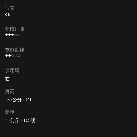
位置
CB
非慣用腳
技能動作
慣用腳
右
身高
185公分 / 6'1"
體重
75公斤 / 165磅