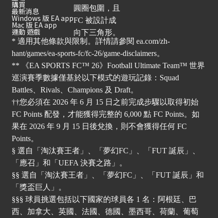
購買
最新消息
Windows 版 EA app
Mac 版 EA app
運動 遊戲
* 適用其他條款與限制。詳情請參閱
ea.com/zh-
hant/games/ea-sports-fc/fc-26/game-disclaimers
。
** 《EA SPORTS FC™ 26》Football Ultimate Team™ 世界
巡演賽季數據僅基於以下模式的遊玩記錄：Squad
Battles、Rivals、Champions 及 Draft。
††您必須在 2026 年 6 月 15 日之前完成步驟以取得初始
FC Points 配發，才能獲得完整的 6,000 點 FC Points。如
果在 2026 年 9 月 15 日後兌換，則不會獲得任何 FC
Points。
§ 選自「淘汰賽王者」、「夢幻FC」、「FUT 誕辰」、
「應召」和「UEFA 決賽之路」。
§§ 選自「淘汰賽王者」、「夢幻FC」、「FUT 誕辰」和
「獎盃巨人」。
§§§ 球員挑選包括以下國家的球員各 1 名：阿根廷、巴
西、加拿大、英國、法國、德國、墨西哥、荷蘭、葡萄