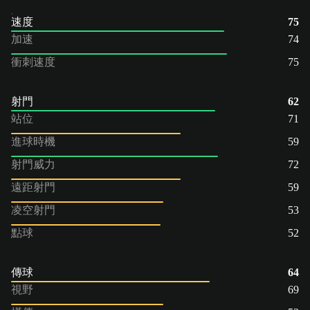
速度
75
加速
74
衝刺速度
75
射門
62
站位
71
進球時機
59
射門威力
72
遠距射門
59
凌空射門
53
點球
52
傳球
64
視野
69