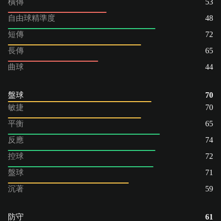
橫傳
53
自由球精準度
48
短傳
72
長傳
65
曲球
44
盤球
70
敏捷
70
平衡
65
反應
74
控球
72
盤球
71
沉著
59
防守
61