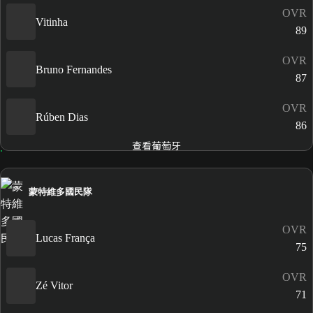
OVR
Vitinha
89
OVR
Bruno Fernandes
87
OVR
Rúben Dias
86
查看葡萄牙
蒙特維多國民隊
OVR
Lucas França
75
OVR
Zé Vitor
71