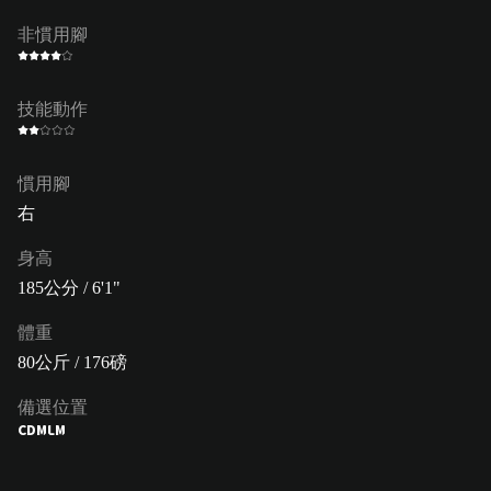
非慣用腳
技能動作
慣用腳
右
身高
185公分 / 6'1"
體重
80公斤 / 176磅
備選位置
CDM
LM