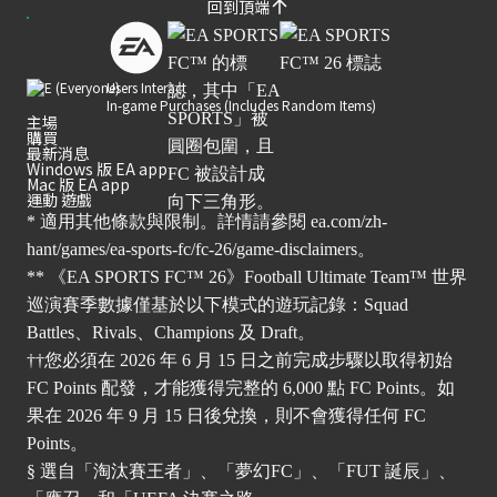
回到頂端
Users Interact
In-game Purchases (Includes Random Items)
主場
購買
最新消息
Windows 版 EA app
Mac 版 EA app
運動 遊戲
* 適用其他條款與限制。詳情請參閱
ea.com/zh-
hant/games/ea-sports-fc/fc-26/game-disclaimers
。
** 《EA SPORTS FC™ 26》Football Ultimate Team™ 世界
巡演賽季數據僅基於以下模式的遊玩記錄：Squad
Battles、Rivals、Champions 及 Draft。
††您必須在 2026 年 6 月 15 日之前完成步驟以取得初始
FC Points 配發，才能獲得完整的 6,000 點 FC Points。如
果在 2026 年 9 月 15 日後兌換，則不會獲得任何 FC
Points。
§ 選自「淘汰賽王者」、「夢幻FC」、「FUT 誕辰」、