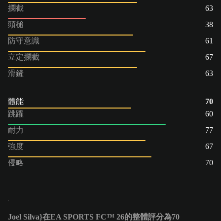
攔截
63
頭槌
38
防守意識
61
立定攔截
67
滑鏟
63
體能
70
跳躍
60
耐力
77
強度
67
侵略
70
Joel Silva}在EA SPORTS FC™ 26的整體評分為70