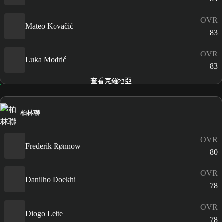
OVR
Mateo Kovačić
83
OVR
Luka Modrić
83
查看克羅地亞
柏林聯
OVR
Frederik Rønnow
80
OVR
Danilho Doekhi
78
OVR
Diogo Leite
78