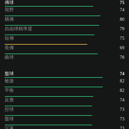
傳球
75
視野
74
橫傳
80
自由球精準度
79
短傳
75
長傳
69
曲球
78
盤球
74
敏捷
82
平衡
82
反應
74
控球
73
盤球
73
沉著
73