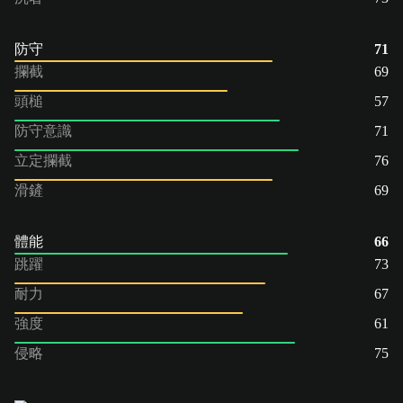
防守
71
攔截
69
頭槌
57
防守意識
71
立定攔截
76
滑鏟
69
體能
66
跳躍
73
耐力
67
強度
61
侵略
75