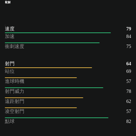
RM
速度
79
加速
84
衝刺速度
75
射門
64
站位
69
進球時機
57
射門威力
78
遠距射門
62
凌空射門
57
點球
82