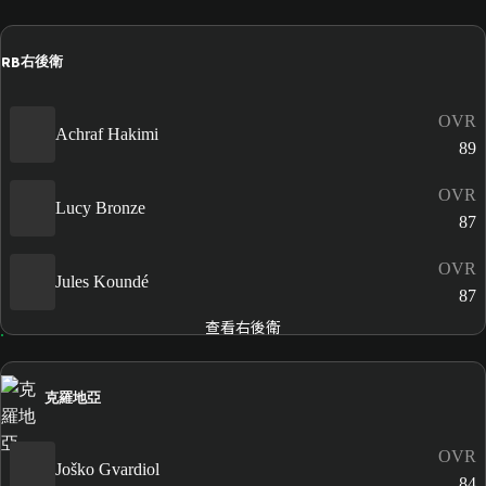
RB
右後衛
OVR
Achraf Hakimi
89
OVR
Lucy Bronze
87
OVR
Jules Koundé
87
查看右後衛
克羅地亞
OVR
Joško Gvardiol
84