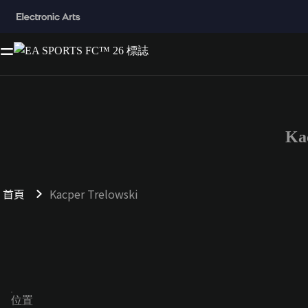
Ka
首頁
Kacper Trelowski
位置