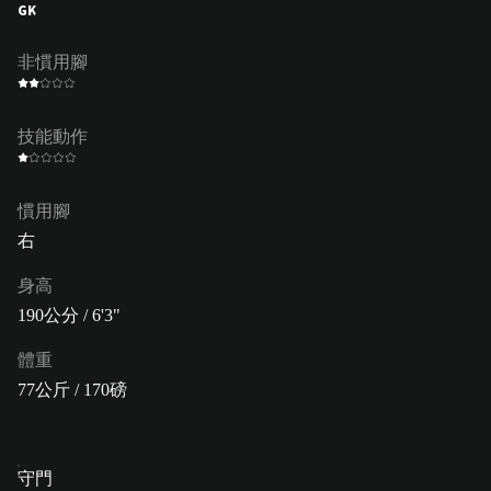
GK
非慣用腳
技能動作
慣用腳
右
身高
190公分 / 6'3"
體重
77公斤 / 170磅
守門