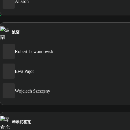
Alisson
波蘭
Robert Lewandowski
Ewa Pajor
Wojciech Szczęsny
琴希托霍瓦