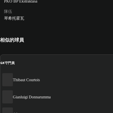
PKO BP Ekstraklasa
隊伍
琴希托霍瓦
相似的球員
GK
守門員
Thibaut Courtois
Gianluigi Donnarumma