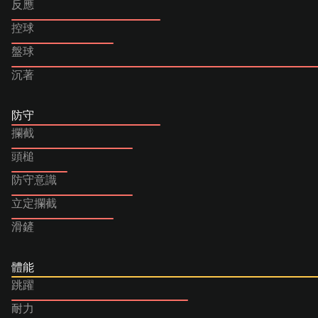
反應
控球
盤球
沉著
防守
攔截
頭槌
防守意識
立定攔截
滑鏟
體能
跳躍
耐力