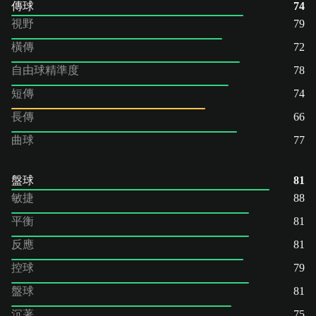
傳球
74
視野
79
橫傳
72
自由球精準度
78
短傳
74
長傳
66
曲球
77
盤球
81
敏捷
88
平衡
81
反應
81
控球
79
盤球
81
沉著
75