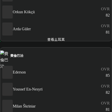
OVR
Orkun Kökçü
82
OVR
Arda Güler
81
查看土耳其
費倫巴治
OVR
Ederson
85
OVR
Youssef En-Nesyri
82
OVR
Milan Škriniar
81