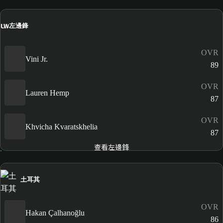
LW
左邊鋒
OVR
Vini Jr.
89
OVR
Lauren Hemp
87
OVR
Khvicha Kvaratskhelia
87
查看左邊鋒
土耳其
OVR
Hakan Çalhanoğlu
86