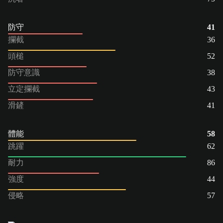
防守
41
攔截
36
頭槌
52
防守意識
38
立定攔截
43
滑鏟
41
體能
58
跳躍
62
耐力
86
強度
44
侵略
57