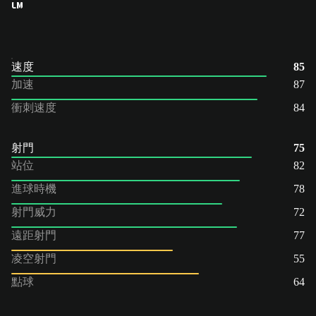
LM
速度
85
加速
87
衝刺速度
84
射門
75
站位
82
進球時機
78
射門威力
72
遠距射門
77
凌空射門
55
點球
64