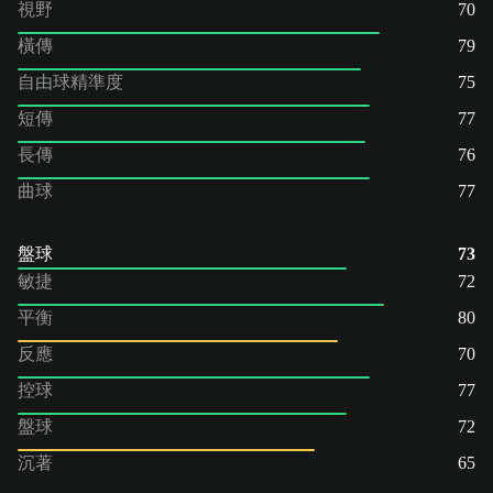
視野
70
橫傳
79
自由球精準度
75
短傳
77
長傳
76
曲球
77
盤球
73
敏捷
72
平衡
80
反應
70
控球
77
盤球
72
沉著
65