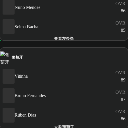
OVR
Nuno Mendes
86
OVR
Selma Bacha
85
查看左後衛
葡萄牙
OVR
Vitinha
89
OVR
Bruno Fernandes
87
OVR
Rúben Dias
86
查看葡萄牙