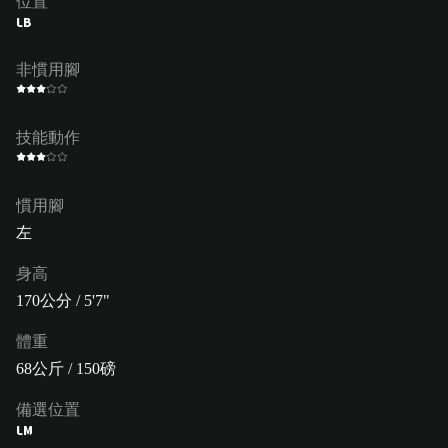
位置
LB
非慣用腳
技能動作
慣用腳
左
身高
170公分 / 5'7"
體重
68公斤 / 150磅
備選位置
LM