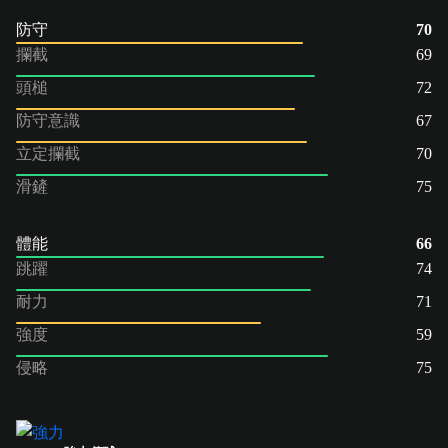
防守
70
攔截
69
頭槌
72
防守意識
67
立定攔截
70
滑鏟
75
體能
66
跳躍
74
耐力
71
強度
59
侵略
75