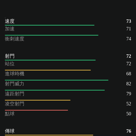
速度
73
加速
71
衝刺速度
74
射門
72
站位
72
進球時機
68
射門威力
82
遠距射門
79
凌空射門
52
點球
50
傳球
76