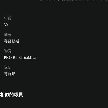
年齡
30
國家
賽普勒斯
聯賽
PKO BP Ekstraklasa
隊伍
哥羅那
相似的球員