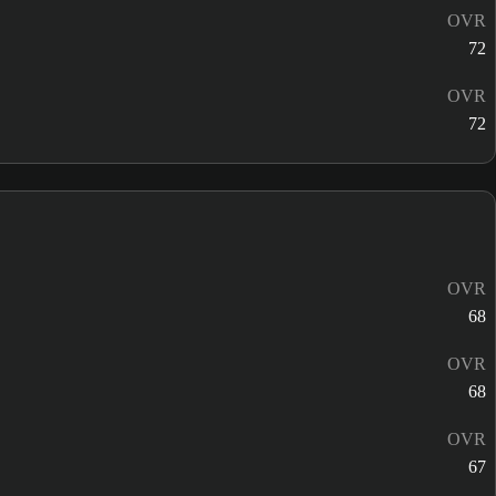
OVR
72
OVR
72
OVR
68
OVR
68
OVR
67