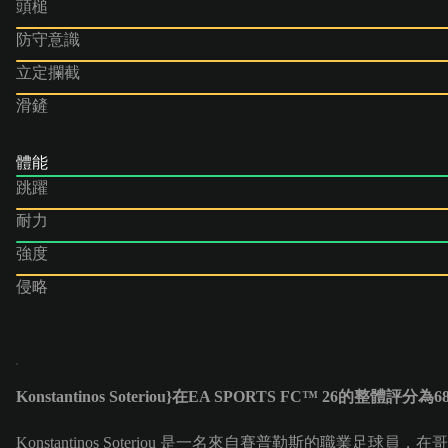
頭槌
防守意識
立定攔截
滑鏟
體能
跳躍
耐力
強度
侵略
Konstantinos Soteriou}在EA SPORTS FC™ 26的整體評分為6
Konstantinos Soteriou 是一名來自賽普勒斯的職業足球員，在哥羅