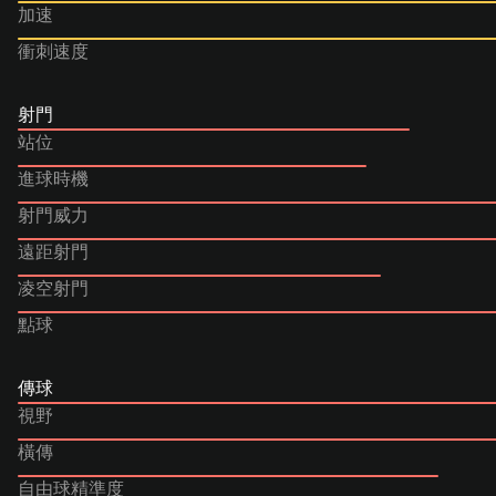
加速
衝刺速度
射門
站位
進球時機
射門威力
遠距射門
凌空射門
點球
傳球
視野
橫傳
自由球精準度