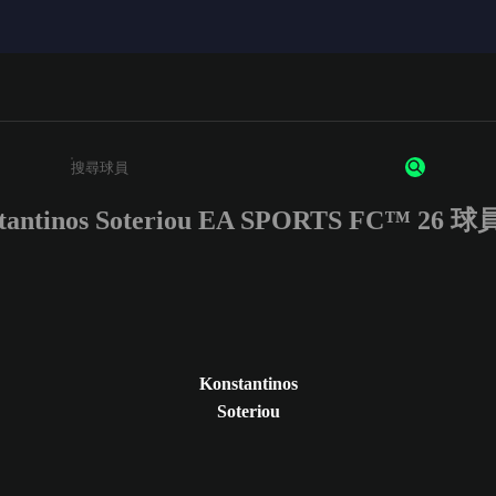
tantinos Soteriou EA SPORTS FC™ 26
請輸入至少 3 個字元或數字
Konstantinos
Soteriou