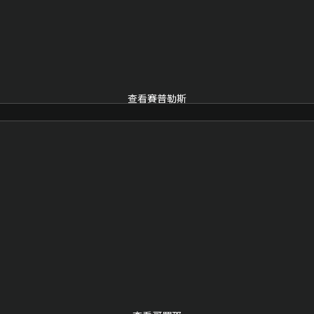
查看賽普勒斯