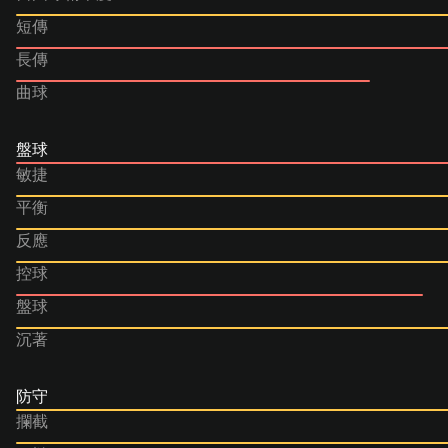
短傳
長傳
曲球
盤球
敏捷
平衡
反應
控球
盤球
沉著
防守
攔截