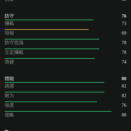
防守
76
攔截
73
頭槌
69
防守意識
78
立定攔截
78
滑鏟
74
體能
80
跳躍
82
耐力
82
強度
76
侵略
88