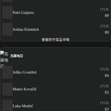
OVR
Patri Guijarro
89
OVR
Joshua Kimmich
89
查看防守型正中場
克羅地亞
OVR
Joško Gvardiol
84
OVR
Mateo Kovačić
83
OVR
Luka Modrić
83