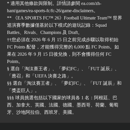
* 適用其他條款與限制。詳情請參閱
ea.com/zh-
hant/games/ea-sports-fc/fc-26/game-disclaimers
。
** 《EA SPORTS FC™ 26》Football Ultimate Team™ 世界
巡演賽季數據僅基於以下模式的遊玩記錄：Squad
Battles、Rivals、Champions 及 Draft。
††您必須在 2026 年 6 月 15 日之前完成步驟以取得初始
FC Points 配發，才能獲得完整的 6,000 點 FC Points。如
果在 2026 年 9 月 15 日後兌換，則不會獲得任何 FC
Points。
§ 選自「淘汰賽王者」、「夢幻FC」、「FUT 誕辰」、
「應召」和「UEFA 決賽之路」。
§§ 選自「淘汰賽王者」、「夢幻FC」、「FUT 誕辰」和
「獎盃巨人」。
§§§ 球員挑選包括以下國家的球員各 1 名：阿根廷、巴
西、加拿大、英國、法國、德國、墨西哥、荷蘭、葡萄
牙、沙地阿拉伯、西班牙、美國。