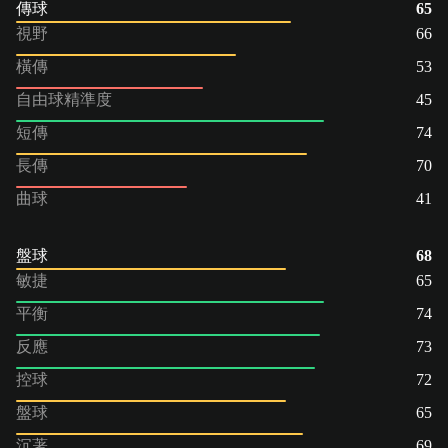
傳球
65
視野
66
橫傳
53
自由球精準度
45
短傳
74
長傳
70
曲球
41
盤球
68
敏捷
65
平衡
74
反應
73
控球
72
盤球
65
沉著
69