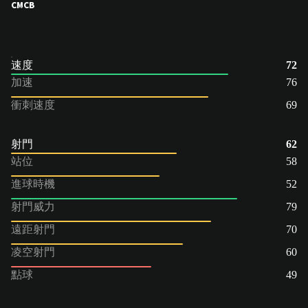
CM
CB
速度
72
加速
76
衝刺速度
69
射門
62
站位
58
進球時機
52
射門威力
79
遠距射門
70
凌空射門
60
點球
49