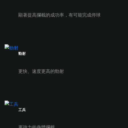
顯著提高攔截的成功率，有可能完成停球
勁射
更快、速度更高的勁射
工兵
更強力的身體攔截