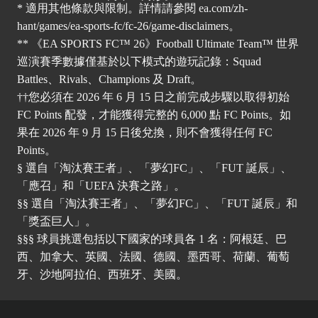
* 適用其他條款與限制。詳情請參閱
ea.com/zh-
hant/games/ea-sports-fc/fc-26/game-disclaimers
。
** 《EA SPORTS FC™ 26》Football Ultimate Team™ 世界
巡演賽季數據僅基於以下模式的遊玩記錄：Squad
Battles、Rivals、Champions 及 Draft。
††您必須在 2026 年 6 月 15 日之前完成步驟以取得初始
FC Points 配發，才能獲得完整的 6,000 點 FC Points。如
果在 2026 年 9 月 15 日後兌換，則不會獲得任何 FC
Points。
§ 選自「淘汰賽王者」、「夢幻FC」、「FUT 誕辰」、
「應召」和「UEFA 決賽之路」。
§§ 選自「淘汰賽王者」、「夢幻FC」、「FUT 誕辰」和
「獎盃巨人」。
§§§ 球員挑選包括以下國家的球員各 1 名：阿根廷、巴
西、加拿大、英國、法國、德國、墨西哥、荷蘭、葡萄
牙、沙地阿拉伯、西班牙、美國。