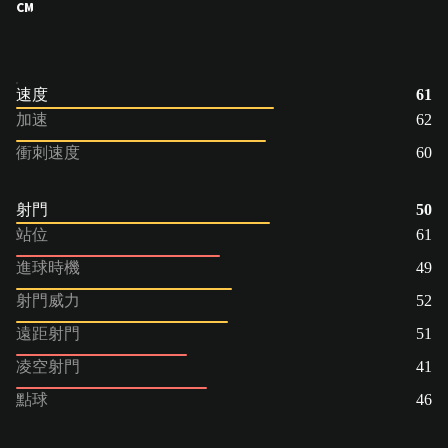
CM
速度
61
加速
62
衝刺速度
60
射門
50
站位
61
進球時機
49
射門威力
52
遠距射門
51
凌空射門
41
點球
46