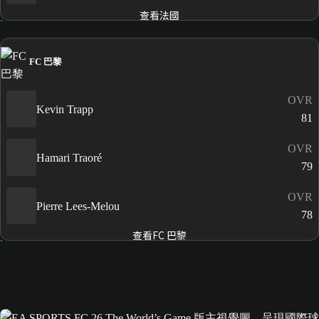
查看法國
FC 巴黎
OVR
Kevin Trapp
81
OVR
Hamari Traoré
79
OVR
Pierre Lees-Melou
78
查看FC 巴黎