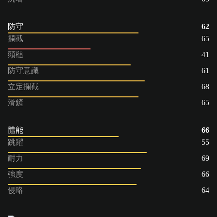
防守
62
攔截
65
頭槌
41
防守意識
61
立定攔截
68
滑鏟
65
體能
66
跳躍
55
耐力
69
強度
66
侵略
64