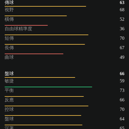
傳球
63
視野
68
橫傳
52
自由球精準度
36
短傳
70
長傳
67
曲球
49
盤球
66
敏捷
59
平衡
73
反應
66
控球
70
盤球
64
沉著
65