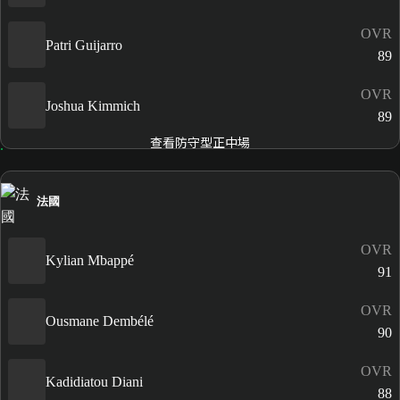
OVR
Patri Guijarro
89
OVR
Joshua Kimmich
89
查看防守型正中場
法國
OVR
Kylian Mbappé
91
OVR
Ousmane Dembélé
90
OVR
Kadidiatou Diani
88