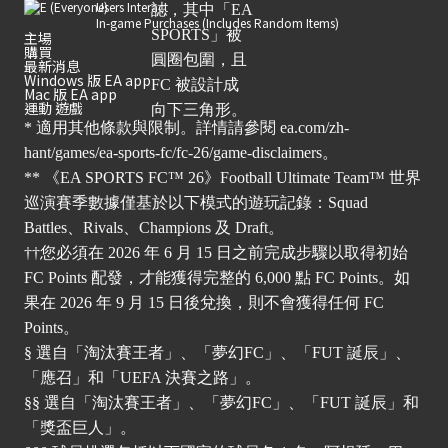
Users Interact
In-game Purchases (Includes Random Items)
主場
購買
最新消息
Windows 版 EA app
Mac 版 EA app
運動 遊戲
* 適用其他條款與限制。詳情請參閱
ea.com/zh-
hant/games/ea-sports-fc/fc-26/game-disclaimers
。
** 《EA SPORTS FC™ 26》Football Ultimate Team™ 世界
巡演賽季數據僅基於以下模式的遊玩記錄：Squad
Battles、Rivals、Champions 及 Draft。
††您必須在 2026 年 6 月 15 日之前完成步驟以取得初始
FC Points 配發，才能獲得完整的 6,000 點 FC Points。如
果在 2026 年 9 月 15 日後兌換，則不會獲得任何 FC
Points。
§ 選自「淘汰賽王者」、「夢幻FC」、「FUT 誕辰」、
「應召」和「UEFA 決賽之路」。
§§ 選自「淘汰賽王者」、「夢幻FC」、「FUT 誕辰」和
「獎盃巨人」。