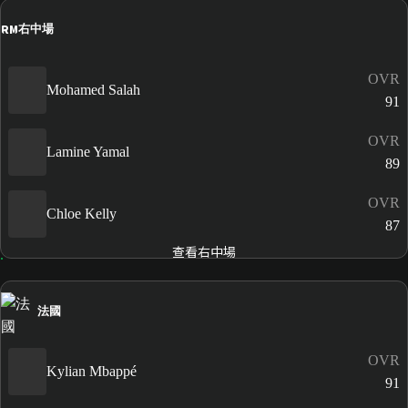
RM
右中場
OVR
Mohamed Salah
91
OVR
Lamine Yamal
89
OVR
Chloe Kelly
87
查看右中場
法國
OVR
Kylian Mbappé
91