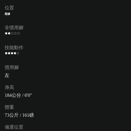
位置
RM
非慣用腳
技能動作
慣用腳
左
身高
184公分 / 6'0"
體重
73公斤 / 161磅
備選位置