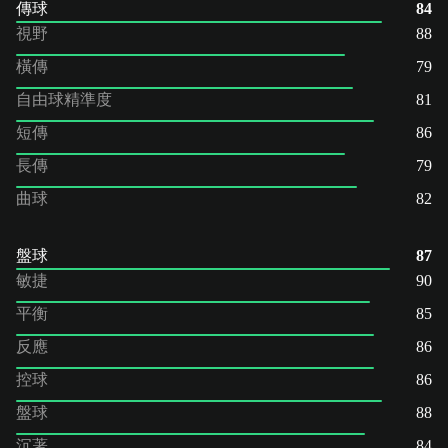
傳球
84
視野
88
橫傳
79
自由球精準度
81
短傳
86
長傳
79
曲球
82
盤球
87
敏捷
90
平衡
85
反應
86
控球
86
盤球
88
沉著
84