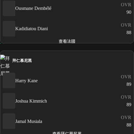
OVR
Ousmane Dembélé
90
OVR
Kadidiatou Diani
88
查看法國
拜仁慕尼黑
OVR
Harry Kane
89
OVR
Joshua Kimmich
89
OVR
Jamal Musiala
88
查看拜仁慕尼黑