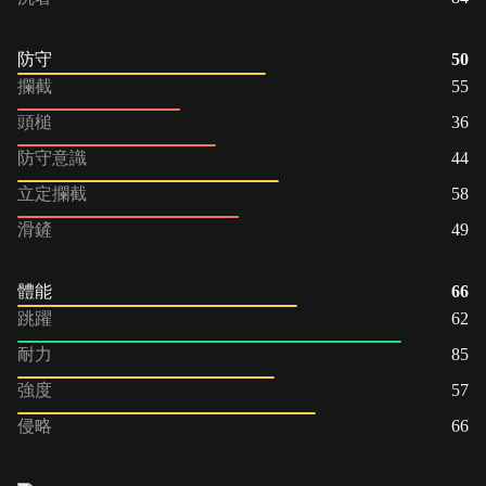
防守
50
攔截
55
頭槌
36
防守意識
44
立定攔截
58
滑鏟
49
體能
66
跳躍
62
耐力
85
強度
57
侵略
66