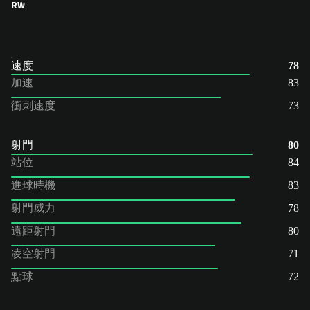
RW
速度
78
加速
83
衝刺速度
73
射門
80
站位
84
進球時機
83
射門威力
78
遠距射門
80
凌空射門
71
點球
72