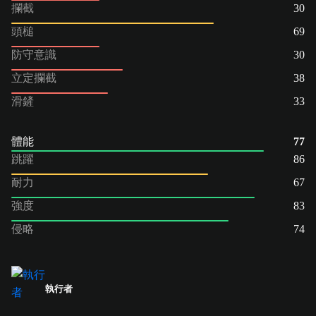
攔截
30
頭槌
69
防守意識
30
立定攔截
38
滑鏟
33
體能
77
跳躍
86
耐力
67
強度
83
侵略
74
執行者