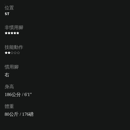
位置
ST
非慣用腳
技能動作
慣用腳
右
身高
186公分 / 6'1"
體重
80公斤 / 176磅