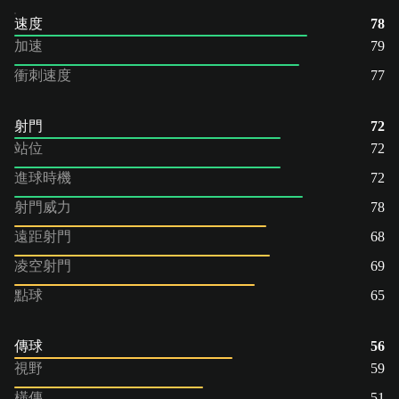
速度
78
加速
79
衝刺速度
77
射門
72
站位
72
進球時機
72
射門威力
78
遠距射門
68
凌空射門
69
點球
65
傳球
56
視野
59
橫傳
51