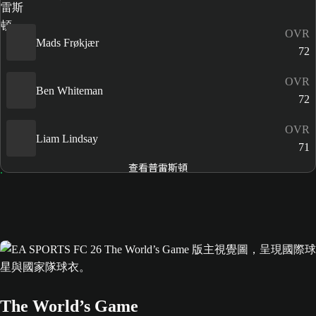
OVR
Mads Frøkjær
72
OVR
Ben Whiteman
72
OVR
Liam Lindsay
71
查看普雷斯頓
The World’s Game