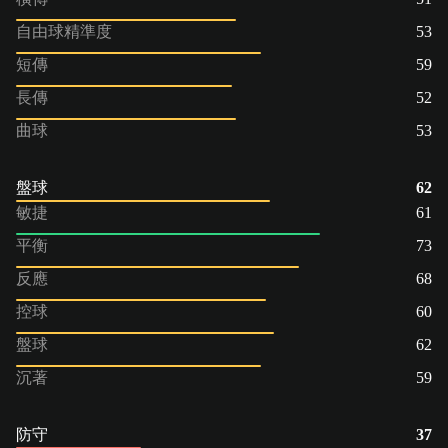
自由球精準度
53
短傳
59
長傳
52
曲球
53
盤球
62
敏捷
61
平衡
73
反應
68
控球
60
盤球
62
沉著
59
防守
37