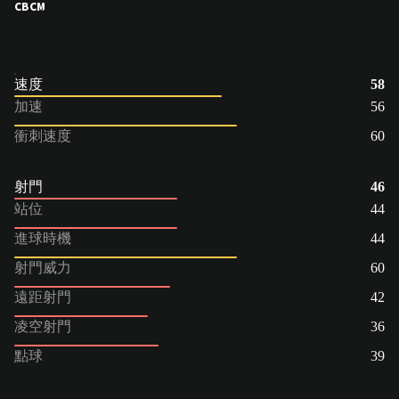
CB
CM
速度
58
加速
56
衝刺速度
60
射門
46
站位
44
進球時機
44
射門威力
60
遠距射門
42
凌空射門
36
點球
39