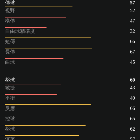
傳球
57
視野
52
橫傳
47
自由球精準度
32
短傳
66
長傳
67
曲球
45
盤球
60
敏捷
43
平衡
40
反應
66
控球
65
盤球
62
沉著
57