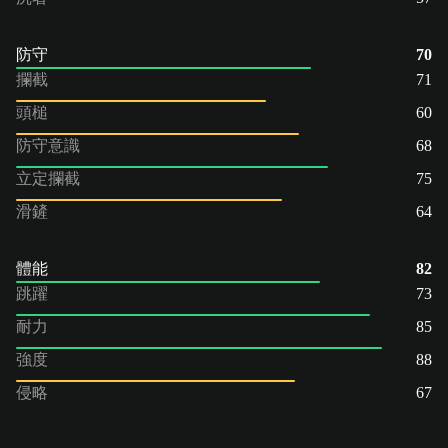
防守
70
攔截
71
頭槌
60
防守意識
68
立定攔截
75
滑鏟
64
體能
82
跳躍
73
耐力
85
強度
88
侵略
67