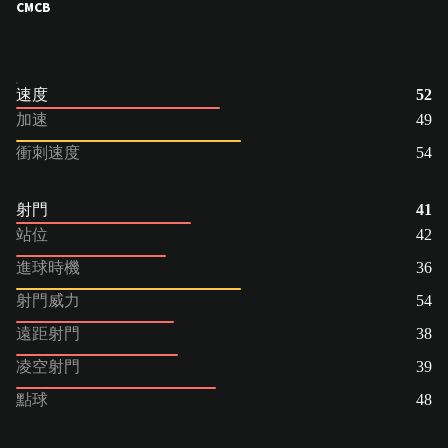
CM
CB
速度
52
加速
49
衝刺速度
54
射門
41
站位
42
進球時機
36
射門威力
54
遠距射門
38
凌空射門
39
點球
48