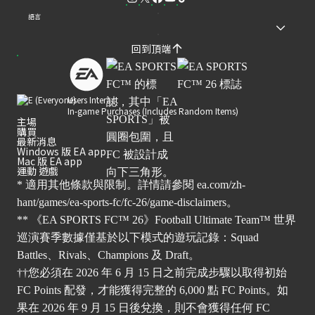
語言
回到頂端
Users Interact
In-game Purchases (Includes Random Items)
主場
購買
最新消息
Windows 版 EA app
Mac 版 EA app
運動 遊戲
* 適用其他條款與限制。詳情請參閱
ea.com/zh-
hant/games/ea-sports-fc/fc-26/game-disclaimers
。
** 《EA SPORTS FC™ 26》Football Ultimate Team™ 世界
巡演賽季數據僅基於以下模式的遊玩記錄：Squad
Battles、Rivals、Champions 及 Draft。
††您必須在 2026 年 6 月 15 日之前完成步驟以取得初始
FC Points 配發，才能獲得完整的 6,000 點 FC Points。如
果在 2026 年 9 月 15 日後兌換，則不會獲得任何 FC