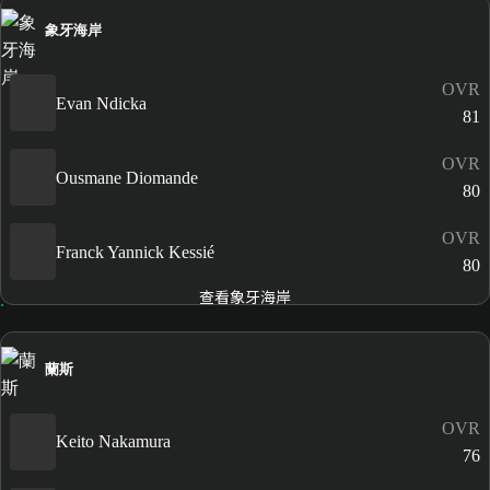
象牙海岸
OVR
Evan Ndicka
81
OVR
Ousmane Diomande
80
OVR
Franck Yannick Kessié
80
查看象牙海岸
蘭斯
OVR
Keito Nakamura
76