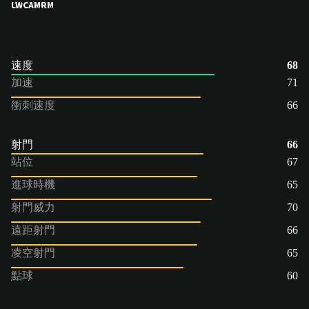
LW
CAM
RM
速度
68
加速
71
衝刺速度
66
射門
66
站位
67
進球時機
65
射門威力
70
遠距射門
66
凌空射門
65
點球
60