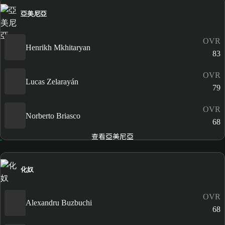
亞美尼亞
OVR
Henrikh Mkhitaryan
83
OVR
Lucas Zelarayán
79
OVR
Norberto Briasco
68
查看亞美尼亞
化奴
OVR
Alexandru Buzbuchi
68