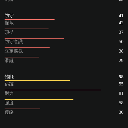
防守
41
攔截
42
頭槌
37
防守意識
50
立定攔截
38
滑鏟
29
體能
58
跳躍
55
耐力
81
強度
58
侵略
30