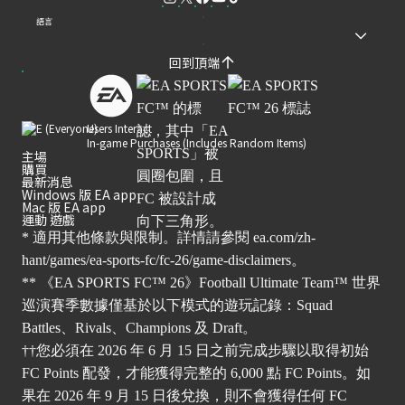
語言
回到頂端
Users Interact
In-game Purchases (Includes Random Items)
主場
購買
最新消息
Windows 版 EA app
Mac 版 EA app
運動 遊戲
* 適用其他條款與限制。詳情請參閱
ea.com/zh-
hant/games/ea-sports-fc/fc-26/game-disclaimers
。
** 《EA SPORTS FC™ 26》Football Ultimate Team™ 世界
巡演賽季數據僅基於以下模式的遊玩記錄：Squad
Battles、Rivals、Champions 及 Draft。
††您必須在 2026 年 6 月 15 日之前完成步驟以取得初始
FC Points 配發，才能獲得完整的 6,000 點 FC Points。如
果在 2026 年 9 月 15 日後兌換，則不會獲得任何 FC