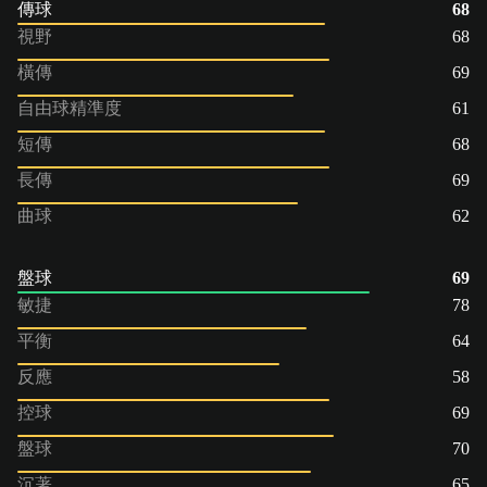
傳球
68
視野
68
橫傳
69
自由球精準度
61
短傳
68
長傳
69
曲球
62
盤球
69
敏捷
78
平衡
64
反應
58
控球
69
盤球
70
沉著
65