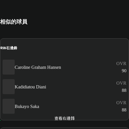
相似的球員
RW
右邊鋒
OVR
Caroline Graham Hansen
90
OVR
Kadidiatou Diani
88
OVR
Bukayo Saka
88
查看右邊鋒