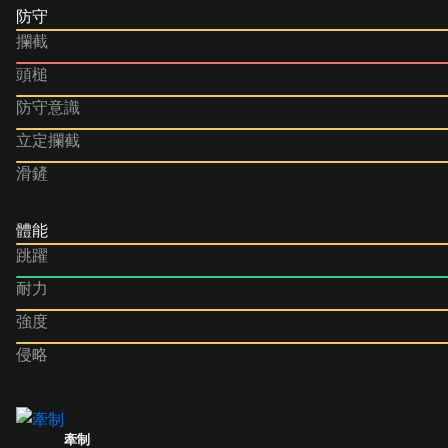
防守
攔截
頭槌
防守意識
立定攔截
滑鏟
體能
跳躍
耐力
強度
侵略
牽制