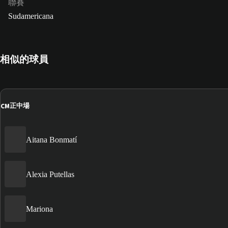
聯賽
Sudamericana
相似的球員
CM
正中場
Aitana Bonmatí
Alexia Putellas
Mariona