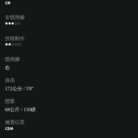
CM
非慣用腳
技能動作
慣用腳
右
身高
172公分 / 5'8"
體重
68公斤 / 150磅
備選位置
CDM