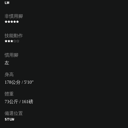
LM
非慣用腳
技能動作
慣用腳
左
身高
178公分 / 5'10"
體重
73公斤 / 161磅
備選位置
ST
LW