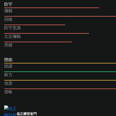
防守
攔截
頭槌
防守意識
立定攔截
滑鏟
體能
跳躍
耐力
強度
侵略
低正腳背射門