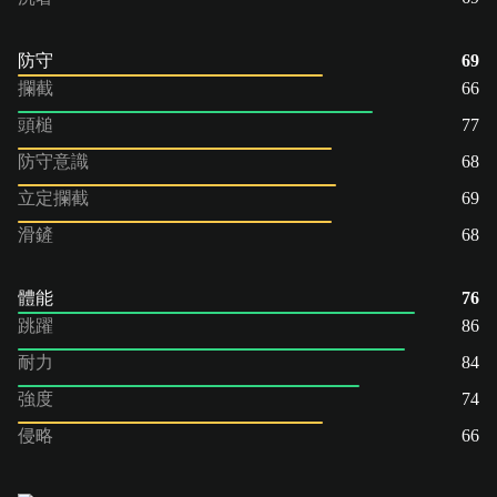
防守
69
攔截
66
頭槌
77
防守意識
68
立定攔截
69
滑鏟
68
體能
76
跳躍
86
耐力
84
強度
74
侵略
66