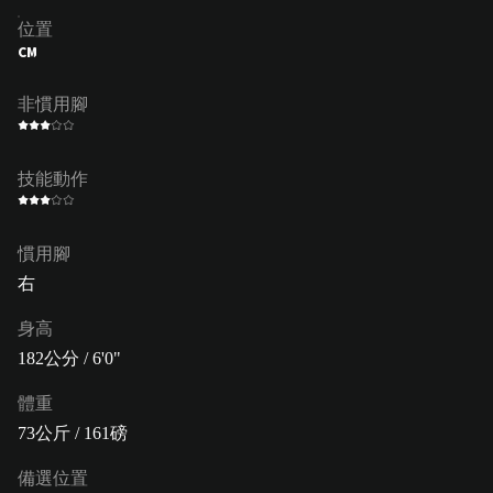
位置
CM
非慣用腳
技能動作
慣用腳
右
身高
182公分 / 6'0"
體重
73公斤 / 161磅
備選位置