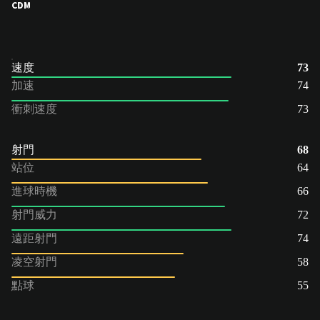
CDM
速度
73
加速
74
衝刺速度
73
射門
68
站位
64
進球時機
66
射門威力
72
遠距射門
74
凌空射門
58
點球
55