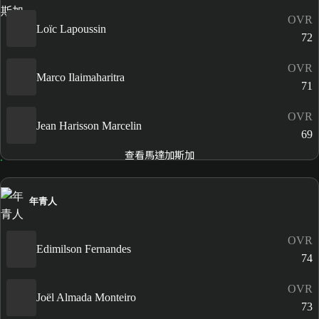
OVR
Loïc Lapoussin
72
OVR
Marco Ilaimaharitra
71
OVR
Jean Harisson Marcelin
69
查看馬達加斯加
年青人
OVR
Edimilson Fernandes
74
OVR
Joël Almada Monteiro
73