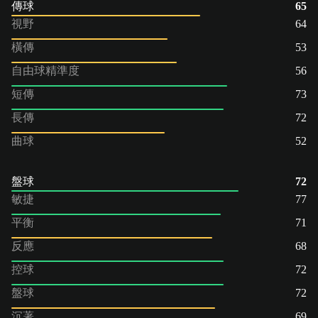
傳球
65
視野
64
橫傳
53
自由球精準度
56
短傳
73
長傳
72
曲球
52
盤球
72
敏捷
77
平衡
71
反應
68
控球
72
盤球
72
沉著
69