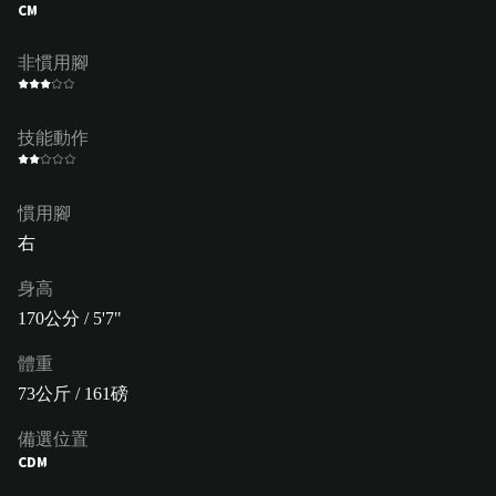
CM
非慣用腳
技能動作
慣用腳
右
身高
170公分 / 5'7"
體重
73公斤 / 161磅
備選位置
CDM