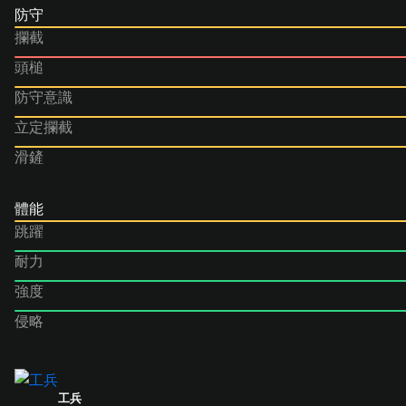
防守
攔截
頭槌
防守意識
立定攔截
滑鏟
體能
跳躍
耐力
強度
侵略
工兵