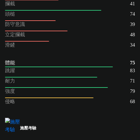
攔截
41
頭槌
74
防守意識
39
立定攔截
48
滑鏟
34
體能
75
跳躍
83
耐力
71
強度
79
侵略
68
施壓考驗