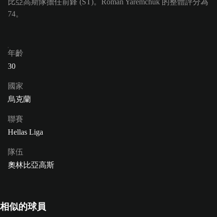
比亞高斯隊擔任前鋒 (ST)。Roman Yaremchuk 的整體評分為
74。
年齡
30
國家
烏克蘭
聯賽
Hellas Liga
隊伍
奧林比亞高斯
相似的球員