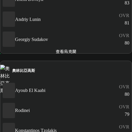
83
OVR
Andriy Lunin
81
OVR
Georgiy Sudakov
80
查看烏克蘭
奧林比亞高斯
OVR
Ayoub El Kaabi
80
OVR
Rodinei
79
OVR
Konstantinos Tzolakis