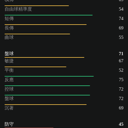
自由球精準度
54
短傳
74
長傳
69
曲球
55
盤球
71
敏捷
67
平衡
52
反應
75
控球
72
盤球
72
沉著
69
防守
45