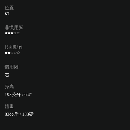
位置
ST
非慣用腳
技能動作
慣用腳
右
身高
193公分 / 6'4"
體重
83公斤 / 183磅