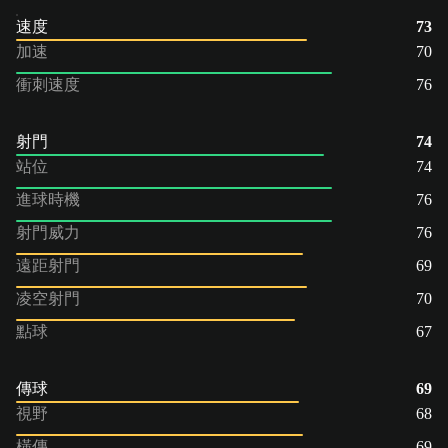
速度
73
加速
70
衝刺速度
76
射門
74
站位
74
進球時機
76
射門威力
76
遠距射門
69
凌空射門
70
點球
67
傳球
69
視野
68
橫傳
69