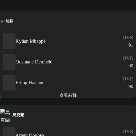
ST
前鋒
OVR
Kylian Mbappé
91
OVR
Ousmane Dembélé
90
OVR
Erling Haaland
90
查看前鋒
烏克蘭
OVR
Artem Dovbyk