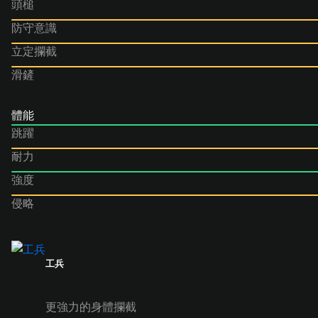
頭槌
防守意識
立定攔截
滑鏟
體能
跳躍
耐力
強度
侵略
工兵
更強力的身體攔截