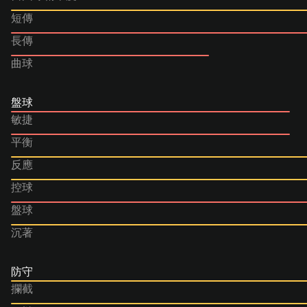
短傳
長傳
曲球
盤球
敏捷
平衡
反應
控球
盤球
沉著
防守
攔截