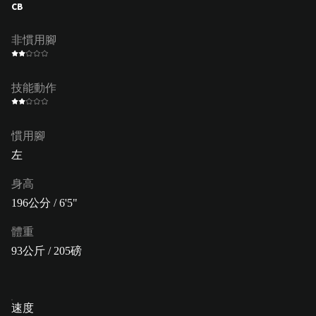
CB
非慣用腳
技能動作
慣用腳
左
身高
196公分 / 6'5"
體重
93公斤 / 205磅
速度