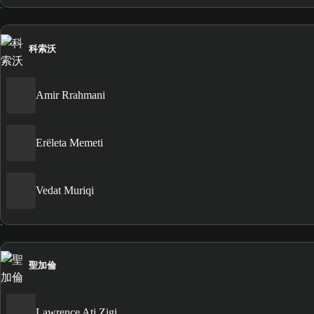
科索沃
Amir Rrahmani
Erëleta Memeti
Vedat Muriqi
聖加倫
Lawrence Ati Zigi