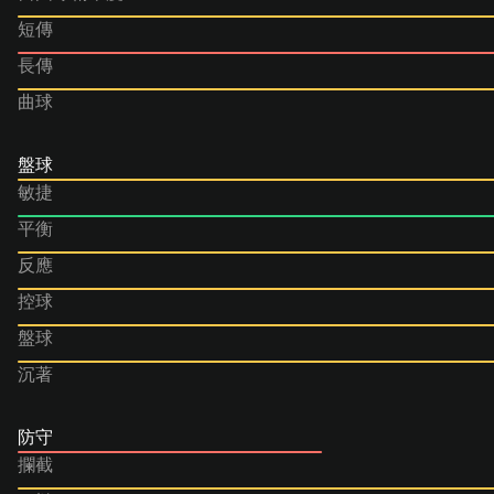
短傳
長傳
曲球
盤球
敏捷
平衡
反應
控球
盤球
沉著
防守
攔截