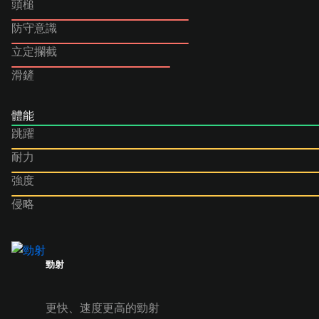
頭槌
防守意識
立定攔截
滑鏟
體能
跳躍
耐力
強度
侵略
勁射
更快、速度更高的勁射