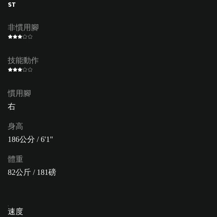
ST
非慣用腳
技能動作
慣用腳
右
身高
186公分 / 6'1"
體重
82公斤 / 181磅
速度