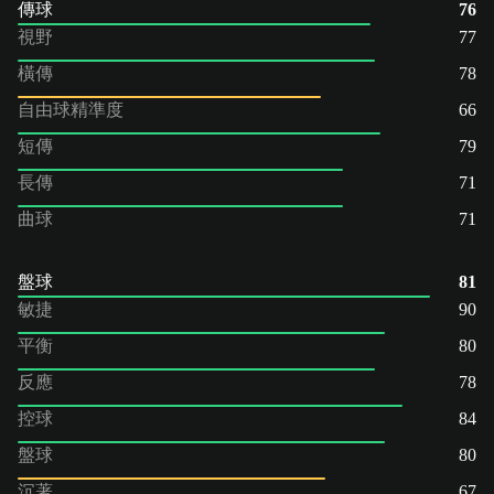
傳球
76
視野
77
橫傳
78
自由球精準度
66
短傳
79
長傳
71
曲球
71
盤球
81
敏捷
90
平衡
80
反應
78
控球
84
盤球
80
沉著
67