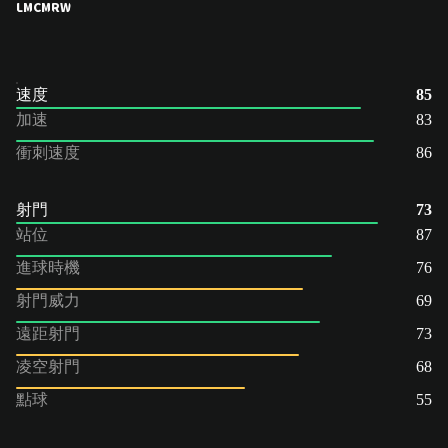
LM
CM
RW
速度
85
加速
83
衝刺速度
86
射門
73
站位
87
進球時機
76
射門威力
69
遠距射門
73
凌空射門
68
點球
55