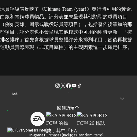
球員評級表反映了《Ultimate Team {year}》發行時可用的黃金、
白銀和青銅球員物品。評分表並未呈現其他類型的球員項目
（例如英雄、圖示或戰役球員等項目），包括發佈後添加的那
些項目，評分表也不會呈現其他模式中可用的即時更新。「按
排名排序」首先會根據球員整體評分來排列項目，然後再根據
運動員實際表現（非項目屬性）的主觀因素進一步確定排序。
語言
回到頂端
Users Interact
In-game Purchases (Includes Random Items)