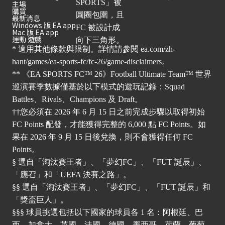
主場
購買
最新消息
Windows 版 EA app
Mac 版 EA app
運動 遊戲
* 適用其他條款與限制。詳情請參閱
ea.com/zh-
hant/games/ea-sports-fc/fc-26/game-disclaimers
。
** 《EA SPORTS FC™ 26》Football Ultimate Team™ 世界
巡演賽季數據僅基於以下模式的遊玩記錄：Squad
Battles、Rivals、Champions 及 Draft。
††您必須在 2026 年 6 月 15 日之前完成步驟以取得初始
FC Points 配發，才能獲得完整的 6,000 點 FC Points。如
果在 2026 年 9 月 15 日後兌換，則不會獲得任何 FC
Points。
§ 選自「淘汰賽王者」、「夢幻FC」、「FUT 誕辰」、
「應召」和「UEFA 決賽之路」。
§§ 選自「淘汰賽王者」、「夢幻FC」、「FUT 誕辰」和
「獎盃巨人」。
§§§ 球員挑選包括以下國家的球員各 1 名：阿根廷、巴
西、加拿大、英國、法國、德國、墨西哥、荷蘭、葡萄