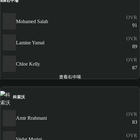
RM
右中場
OVR
Mohamed Salah
91
OVR
Lamine Yamal
89
OVR
Chloe Kelly
87
查看右中場
科索沃
OVR
Amir Rrahmani
83
OVR
Vedat Muriqi