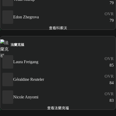
79
OVR
Edon Zhegrova
79
查看科索沃
法蘭克福
OVR
Laura Freigang
85
OVR
Géraldine Reuteler
84
OVR
Nicole Anyomi
83
查看法蘭克福