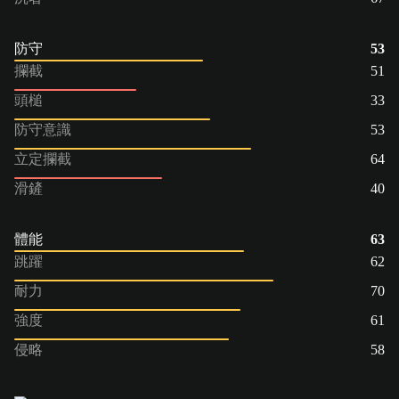
防守
53
攔截
51
頭槌
33
防守意識
53
立定攔截
64
滑鏟
40
體能
63
跳躍
62
耐力
70
強度
61
侵略
58