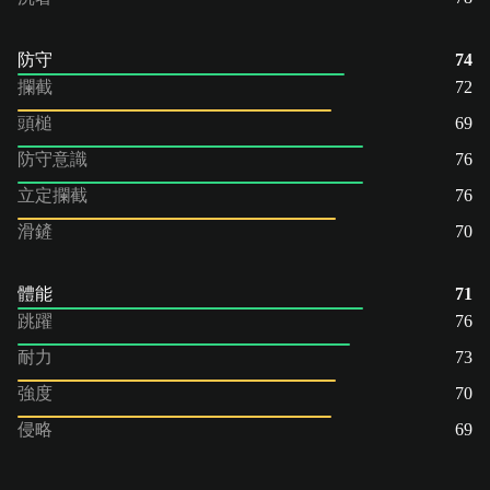
防守
74
攔截
72
頭槌
69
防守意識
76
立定攔截
76
滑鏟
70
體能
71
跳躍
76
耐力
73
強度
70
侵略
69