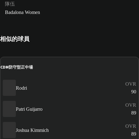
隊伍
Badalona Women
相似的球員
CDM
防守型正中場
OVR
Rodri
90
OVR
Patri Guijarro
89
OVR
Joshua Kimmich
89