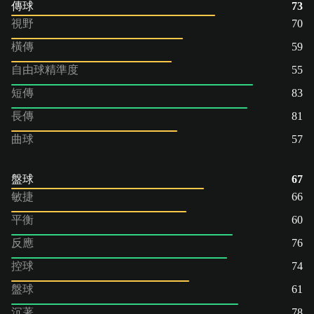
傳球
73
視野
70
橫傳
59
自由球精準度
55
短傳
83
長傳
81
曲球
57
盤球
67
敏捷
66
平衡
60
反應
76
控球
74
盤球
61
沉著
78