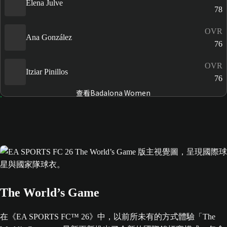
Elena Julve
78
OVR
Ana González
76
OVR
Itziar Pinillos
76
查看Badalona Women
The World’s Game
在《EA SPORTS FC™ 26》中，以前所未有的方式體驗「The