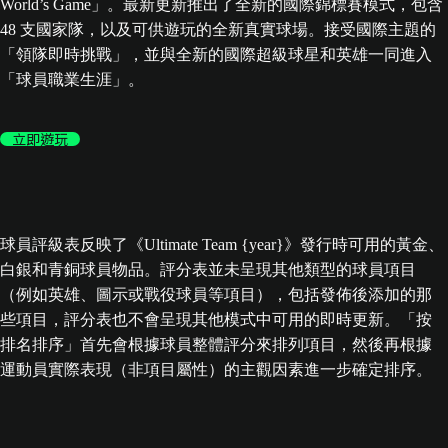
World’s Game」。最新更新推出了全新的國際錦標賽模式，包含
48 支國家隊，以及可供遊玩的全新真實球場。接受國際主題的
「領隊即時挑戰」，並與全新的國際超級球星和英雄一同進入
「球員職業生涯」。
立即遊玩
球員評級表反映了《Ultimate Team {year}》發行時可用的黃金、
白銀和青銅球員物品。評分表並未呈現其他類型的球員項目
（例如英雄、圖示或戰役球員等項目），包括發佈後添加的那
些項目，評分表也不會呈現其他模式中可用的即時更新。「按
排名排序」首先會根據球員整體評分來排列項目，然後再根據
運動員實際表現（非項目屬性）的主觀因素進一步確定排序。