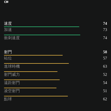
CM
速度
74
加速
73
衝刺速度
74
射門
58
站位
57
進球時機
63
射門威力
52
遠距射門
54
凌空射門
51
點球
62