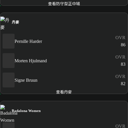
查看防守型正中場
丹麥
OVR
Pernille Harder
86
OVR
Morten Hjulmand
83
OVR
Signe Bruun
82
查看丹麥
Badalona Women
OVR