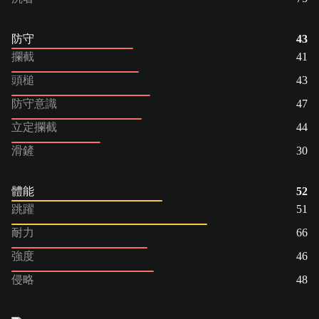
防守
43
攔截
41
頭槌
43
防守意識
47
立定攔截
44
滑鏟
30
體能
52
跳躍
51
耐力
66
強度
46
侵略
48