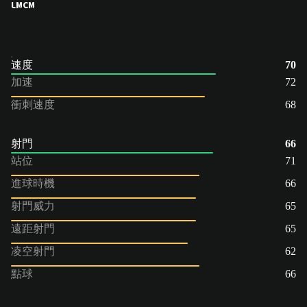
LM
CM
速度
70
加速
72
衝刺速度
68
射門
66
站位
71
進球時機
66
射門威力
65
遠距射門
65
凌空射門
62
點球
66