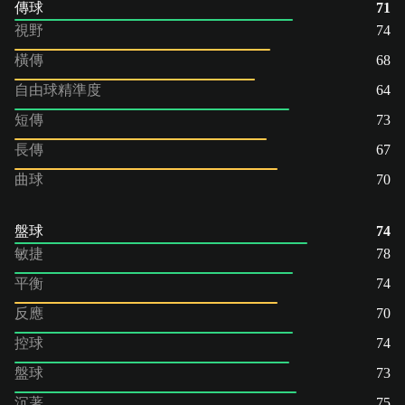
傳球
71
視野
74
橫傳
68
自由球精準度
64
短傳
73
長傳
67
曲球
70
盤球
74
敏捷
78
平衡
74
反應
70
控球
74
盤球
73
沉著
75