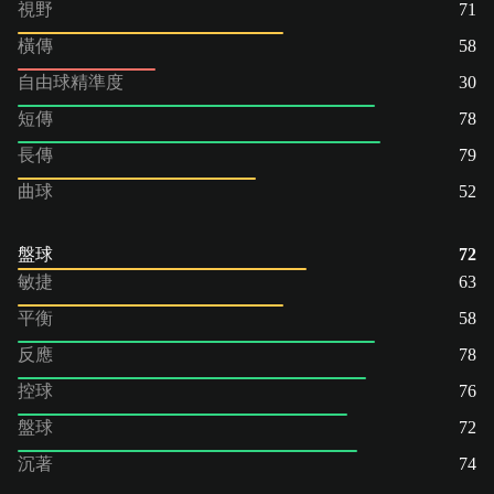
視野
71
橫傳
58
自由球精準度
30
短傳
78
長傳
79
曲球
52
盤球
72
敏捷
63
平衡
58
反應
78
控球
76
盤球
72
沉著
74