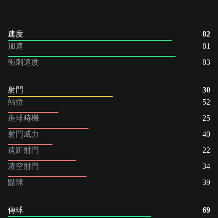
速度
82
加速
81
衝刺速度
83
射門
30
站位
52
進球時機
25
射門威力
40
遠距射門
22
凌空射門
34
點球
39
傳球
69