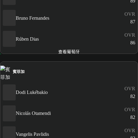
89
OVR
Bruno Fernandes
87
OVR
Rúben Dias
86
查看葡萄牙
賓菲加
OVR
Dodi Lukébakio
82
OVR
Nicolás Otamendi
82
OVR
Vangelis Pavlidis