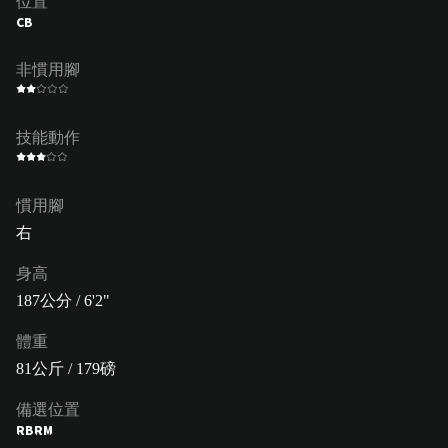
位置
CB
非慣用腳
技能動作
慣用腳
右
身高
187公分 / 6'2"
體重
81公斤 / 179磅
備選位置
RB
RM