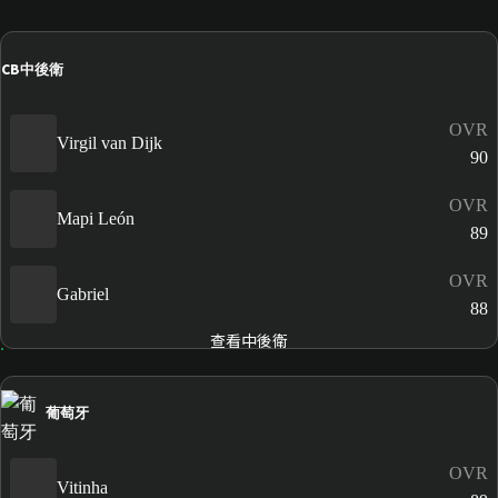
CB
中後衛
OVR
Virgil van Dijk
90
OVR
Mapi León
89
OVR
Gabriel
88
查看中後衛
葡萄牙
OVR
Vitinha