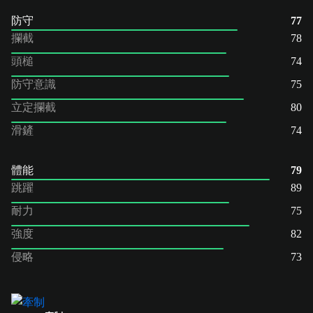
防守
77
攔截
78
頭槌
74
防守意識
75
立定攔截
80
滑鏟
74
體能
79
跳躍
89
耐力
75
強度
82
侵略
73