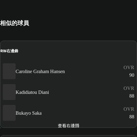
相似的球員
RW
右邊鋒
OVR
Caroline Graham Hansen
90
OVR
Kadidiatou Diani
88
OVR
Bukayo Saka
88
查看右邊鋒