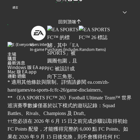
語言
回到頂端
Users Interact
In-game Purchases (Includes Random Items)
主場
購買
最新消息
Windows 版 EA app
Mac 版 EA app
運動 遊戲
* 適用其他條款與限制。詳情請參閱
ea.com/zh-
hant/games/ea-sports-fc/fc-26/game-disclaimers
。
** 《EA SPORTS FC™ 26》Football Ultimate Team™ 世界
巡演賽季數據僅基於以下模式的遊玩記錄：Squad
Battles、Rivals、Champions 及 Draft。
††您必須在 2026 年 6 月 15 日之前完成步驟以取得初始
FC Points 配發，才能獲得完整的 6,000 點 FC Points。如
果在 2026 年 9 月 15 日後兌換，則不會獲得任何 FC