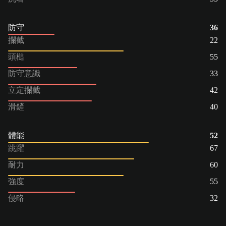
防守
36
攔截
22
頭槌
55
防守意識
33
立定攔截
42
滑鏟
40
體能
52
跳躍
67
耐力
60
強度
55
侵略
32