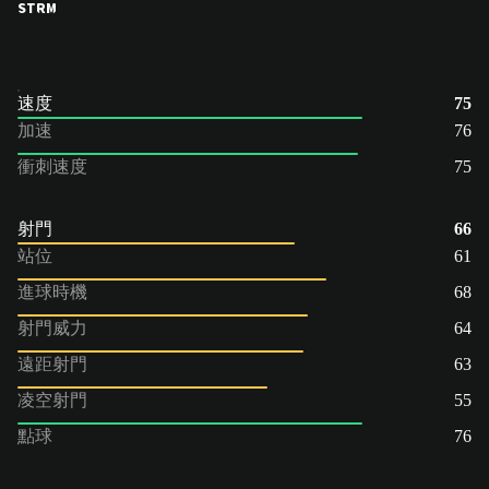
ST
RM
速度
75
加速
76
衝刺速度
75
射門
66
站位
61
進球時機
68
射門威力
64
遠距射門
63
凌空射門
55
點球
76