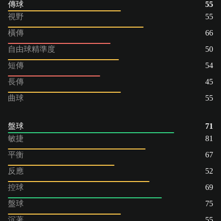
傳球
55
視野
55
橫傳
66
自由球精準度
50
短傳
54
長傳
45
曲球
55
盤球
71
敏捷
81
平衡
67
反應
52
控球
69
盤球
75
沉著
55