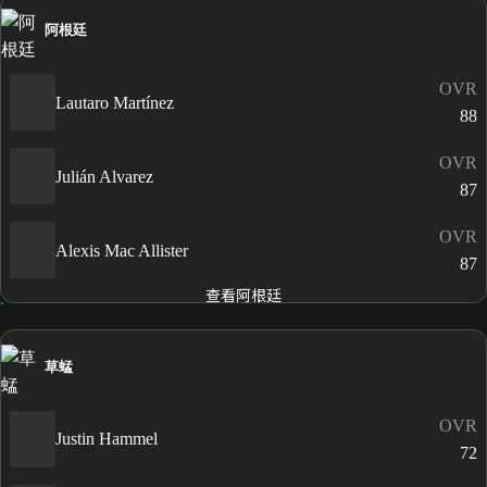
阿根廷
OVR
Lautaro Martínez
88
OVR
Julián Alvarez
87
OVR
Alexis Mac Allister
87
查看阿根廷
草蜢
OVR
Justin Hammel
72