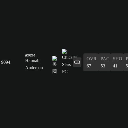
#9094
OVR
PAC
SHO
Hannah
9094
CB
67
53
41
5
Anderson