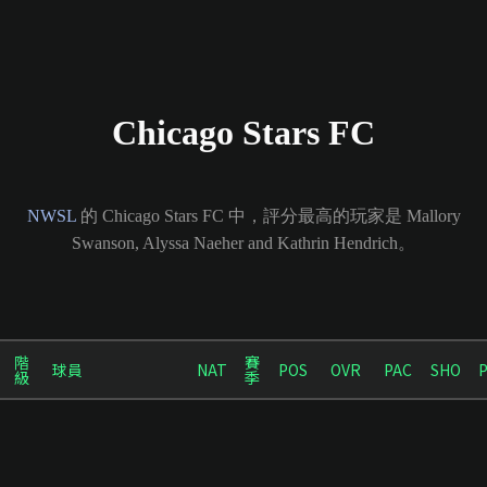
Chicago Stars FC
NWSL
的 Chicago Stars FC 中，評分最高的玩家是 Mallory
Swanson, Alyssa Naeher and Kathrin Hendrich。
階
賽
球員
NAT
POS
OVR
PAC
SHO
級
季