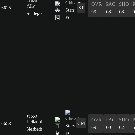
#6625
OVR
PAC
SHO
Ally
6625
ST
69
68
68
6
Schlegel
#6653
OVR
PAC
SHO
Leilanni
6653
CM
69
60
62
6
Nesbeth