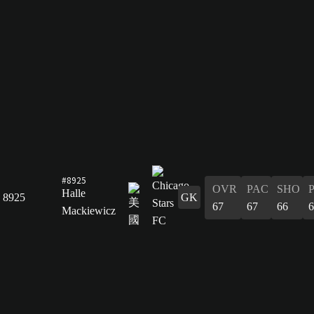
#8925
OVR
PAC
SHO
Halle
8925
GK
67
67
66
6
Mackiewicz