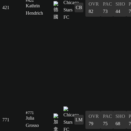
#421
OVR
PAC
SHO
Kathrin
421
CB
82
73
44
7
Hendrich
#771
OVR
PAC
SHO
Julia
771
LM
79
75
68
7
Grosso