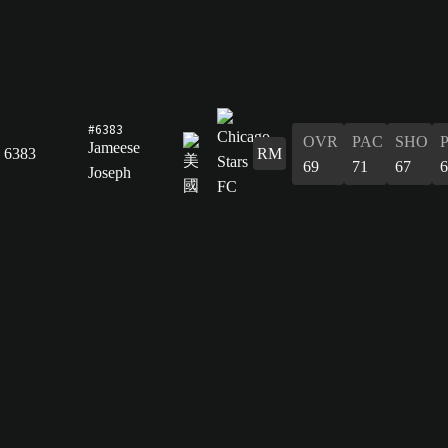
#6383
OVR
PAC
SHO
Jameese
6383
RM
69
71
67
6
Joseph