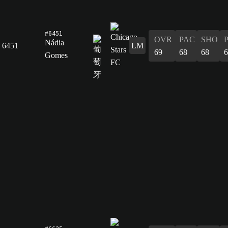
#6451
OVR
PAC
SHO
Nádia
6451
LM
69
68
68
6
Gomes