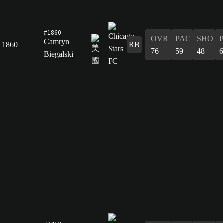
#1860
OVR
PAC
SHO
Camryn
1860
RB
76
59
48
6
Biegalski