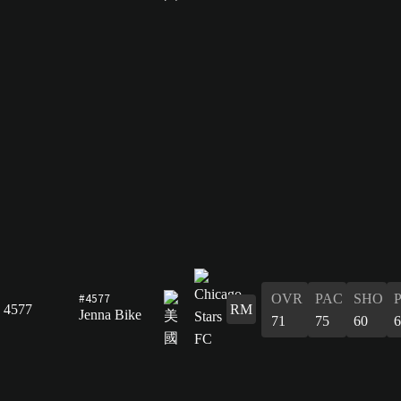
#4577
OVR
PAC
SHO
4577
RM
Jenna Bike
71
75
60
6