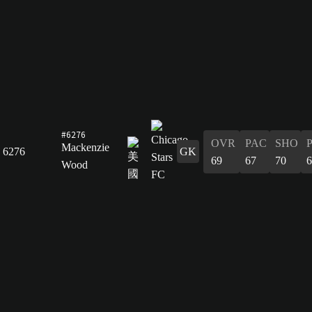
#6276
OVR
PAC
SHO
Mackenzie
6276
GK
69
67
70
6
Wood