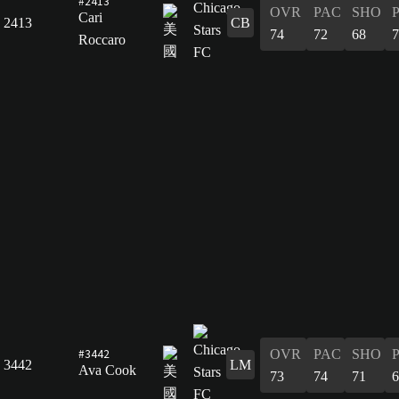
#2413
OVR
PAC
SHO
Cari
2413
CB
74
72
68
7
Roccaro
#3442
OVR
PAC
SHO
3442
LM
Ava Cook
73
74
71
6