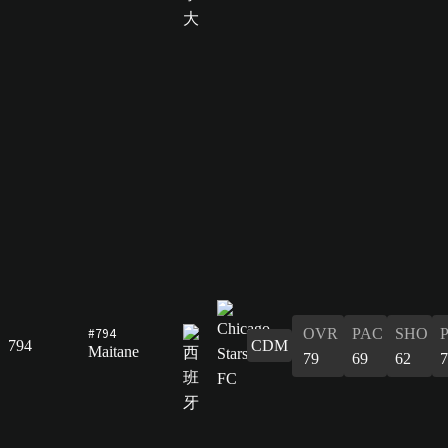
#794
OVR
PAC
SHO
794
CDM
Maitane
79
69
62
7