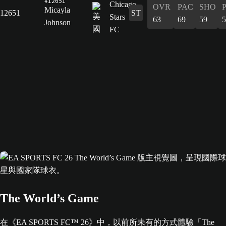
#12651
OVR
PAC
SHO
Micayla
12651
ST
63
69
59
5
Johnson
The World’s Game
在《EA SPORTS FC™ 26》中，以前所未有的方式體驗「The