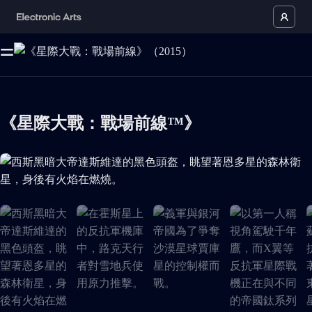
《星際大戰：戰場前線™》
西斯黑暗大帝達斯維達的黑色頭盔，眺望著恩多星的森林衛星，