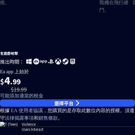
主遊戲
射擊
推出時間：
Ea app 上始於
4
$
.99
$19.99
-75%
可能添加適當的稅金
選擇平台
根據
EA 使用者協議
，您購買的是存取此數位內容的授權。須遵
守
法律揭露事項
和
銷售條款
。
Violence
Users Interact