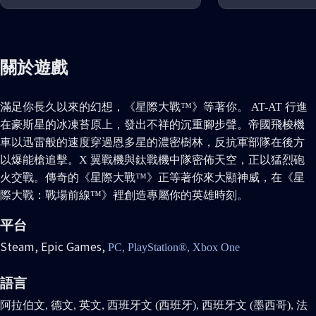
關於遊戲
滿足你長久以來的幻想，《星際大戰™》等著你。 AT-AT 行進
在豪斯星的冰凍苔原上，發出不祥的沉重腳步聲。帝國飛梭機
車以迅雷般的速度穿過恩多星的濃密樹林，反抗軍部隊在後方
以爆能槍追擊。X 翼戰機與鈦戰機中隊密佈天空，正以猛烈砲
火交戰。傳奇的《星際大戰™》正等著你來大顯神威，在《星
際大戰：戰場前線™》裡創造專屬你的英雄時刻。
平台
Steam,
Epic Games,
PC,
PlayStation®,
Xbox One
語言
阿拉伯文, 德文, 英文, 西班牙文 (西班牙), 西班牙文 (墨西哥), 法