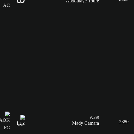
Abdoulaye Touré
#2380
2380
Mady Camara