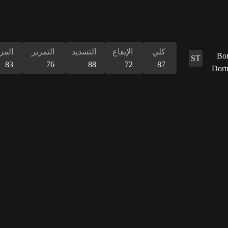
كلي
الإيقاع
التسديد
التمرير
المر
ST
83
76
88
72
87