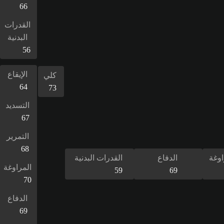
66
القدرات
البدنية
56
الإيقاع
كلي
64
73
التسديد
67
التمرير
68
اوغة
الدفاع
القدرات البدنية
المراوغة
59
69
70
الدفاع
69