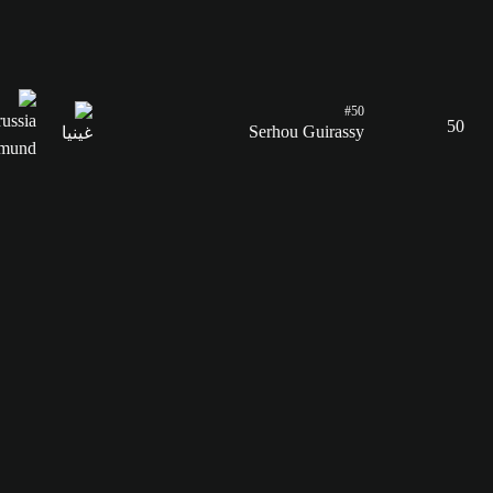
#50
50
Serhou Guirassy