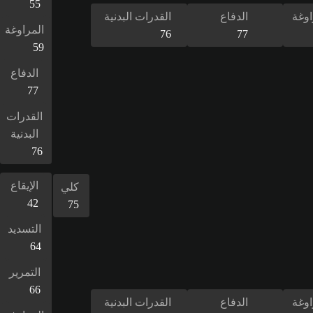
55
اوغة
الدفاع
القدرات البدنية
المراوغة
76
77
59
الدفاع
77
القدرات
البدنية
76
الإيقاع
كلي
42
75
التسديد
64
التمرير
66
اوغة
الدفاع
القدرات البدنية