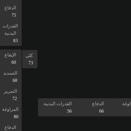
الدفاع
75
القدرات
البدنية
83
الإيقاع
كلي
60
73
التسديد
68
التمرير
72
اوغة
الدفاع
القدرات البدنية
المراوغة
56
66
80
الدفاع