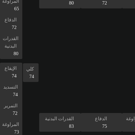
المراوغة
80
72
65
الدفاع
72
القدرات
البدنية
80
الإيقاع
كلي
74
74
التسديد
74
التمرير
72
اوغة
الدفاع
القدرات البدنية
المراوغة
83
75
73