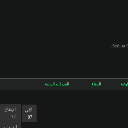
اوغة
الدفاع
القدرات البدنية
الإيقاع
كلي
72
87
التسديد