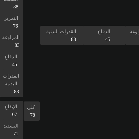
88
التمرير
76
اوغة
الدفاع
القدرات البدنية
المراوغة
83
45
83
الدفاع
45
القدرات
البدنية
83
الإيقاع
كلي
67
78
التسديد
71