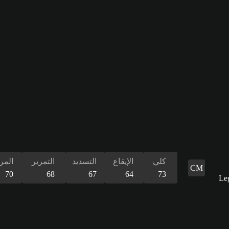
كلي
الإيقاع
التسديد
التمرير
المر
CM
70
68
67
64
73