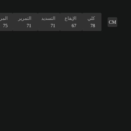
كلي
الإيقاع
التسديد
التمرير
المر
CM
75
71
71
67
78