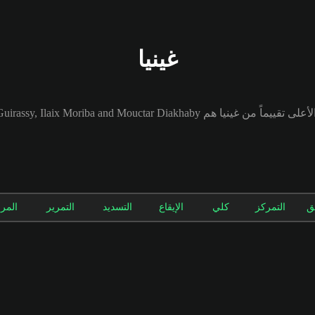
غينيا
من غينيا هم Serhou Guirassy, Ilaix Moriba and Mouctar Diakhaby.
ق
التمركز
كلي
الإيقاع
التسديد
التمرير
المر