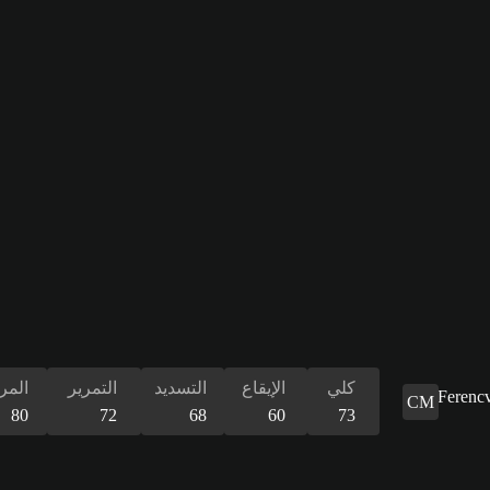
كلي
الإيقاع
التسديد
التمرير
المر
CM
80
72
68
60
73