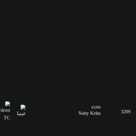
#3209
3209
Naby Keïta