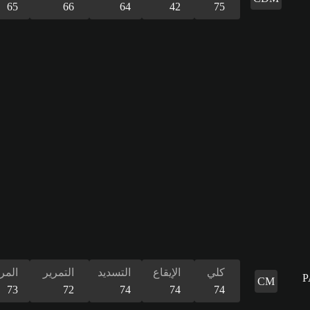
65
66
64
42
75
كلي
الإيقاع
التسديد
التمرير
المر
CM
73
72
74
74
74