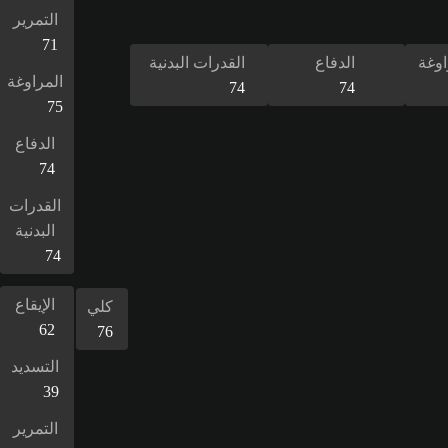
التمرير
71
اوغة
الدفاع
القدرات البدنية
المراوغة
74
74
75
الدفاع
74
القدرات
البدنية
74
الإيقاع
كلي
62
76
التسديد
39
التمرير