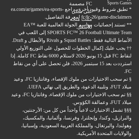
Sports Games
* تطبق شروط وقيود أخرى. راجع
ea.com/ar/games/ea-sports-
fc/fc-26/game-disclaimers
لمعرفة التفاصيل.
** تستند إحصائيات مواسم الجولة العالمية للعبة ™EA
SPORTS FC™ 26 Football Ultimate Team إلى اللعب في
الأنماط التالية فقط: Squad Battles و Rivals والأبطال و Draft.
†† يجب عليك إكمال الخطوات للحصول على التوزيع الأولي
لنقاط FC قبل 15 يونيو 2026 لاستلام 6000 نقاط FC كاملة. إذا
استرددت بعد 15 سبتمبر 2026، فلن تحصل على أي من نقاط
FC.
§ تم سحب الاختيارات من ملوك الإقصاء، وفانتازيا FC، وعيد
ميلاد FUT، وتلبية الدعوة، والطريق إلى نهائي UEFA.
§§ تم سحب الاختيارات من ملوك الإقصاء، وفانتازيا FC، وعيد
ميلاد FUT، وعمالقة الكؤوس.
§§§ تشمل الاختيارات لاعباً واحداً من كل من: الأرجنتين،
والبرازيل، وكندا، وإنجلترا، وفرنسا، وألمانيا، والمكسيك،
وهولندا، والبرتغال، والمملكة العربية السعودية، وإسبانيا،
والولايات المتحدة الأمريكية.