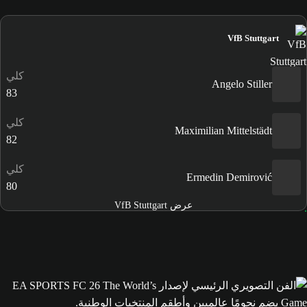
VfB Stuttgart
كلي
Angelo Stiller
83
كلي
Maximilian Mittelstädt
82
كلي
Ermedin Demirović
80
عرض VfB Stuttgart