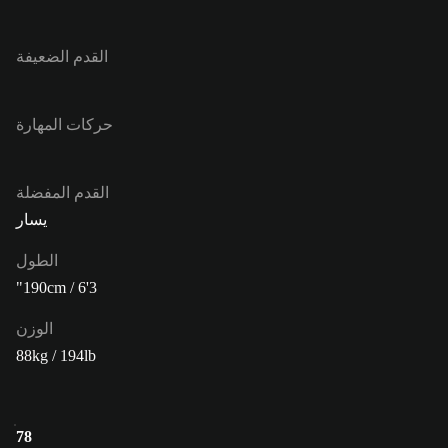
القدم الضعيفة
حركات المهارة
القدم المفضلة
يسار
الطول
190cm / 6'3"
الوزن
88kg / 194lb
78