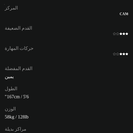
المركز
CAM
القدم الضعيفة
حركات المهارة
القدم المفضلة
يمين
الطول
167cm / 5'6"
الوزن
58kg / 128lb
مراكز بديلة