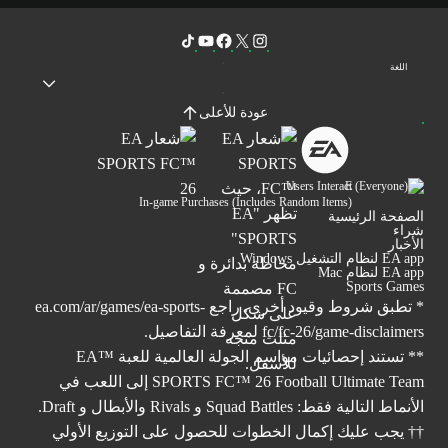
اللغة
عودة للأعلى
Users Interact
In-game Purchases (Includes Random Items)
الصفحة الرئيسية
شراء
الأخبار
EA app لنظام التشغيل Windows
EA app لنظام Mac
Sports Games
* تطبق شروط وقيود أخرى. راجع
ea.com/ar/games/ea-sports-
fc/fc-26/game-disclaimers
لمعرفة التفاصيل.
** تستند إحصائيات مواسم الجولة العالمية للعبة ™EA
SPORTS FC™ 26 Football Ultimate Team إلى اللعب في
الأنماط التالية فقط: Squad Battles و Rivals والأبطال و Draft.
†† يجب عليك إكمال الخطوات للحصول على التوزيع الأولي