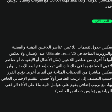
المباشر الدولية، وابدأ نمط مهنة اللاعب مع أيقونات وأبطال دوليين
جدد.
العب الآن
يعكس جدول تقييمات اللاعبين عناصر اللاعبين الذهبية والفضية
والبرونزية المتاحة في Ultimate Team ’26 عند الإصدار. ولا يعكس
أنواعاً أخرى من عناصر اللاعبين (مثل الأبطال أو الأيقونات أو عناصر
لاعبي الحملة)، بما في ذلك تلك التي تمت إضافتها بعد الإصدار، ولن
يعكس مباشرة من التحديثات المتاحة في أنماط أخرى. يؤدي الفرز
حسب التصنيف إلى ترتيب العناصر أولاً حسب التقييم الإجمالي الخاص
بها، مع ترتيب إضافي يقوم على عوامل ذاتية بناءً على الأداء الواقعي
للرياضيين (وليس خصائص العناصر).