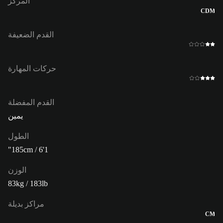
المركز
CDM
القدم الضعيفة
حركات المهارة
القدم المفضلة
يمين
الطول
185cm / 6'1"
الوزن
83kg / 183lb
مراكز بديلة
CM