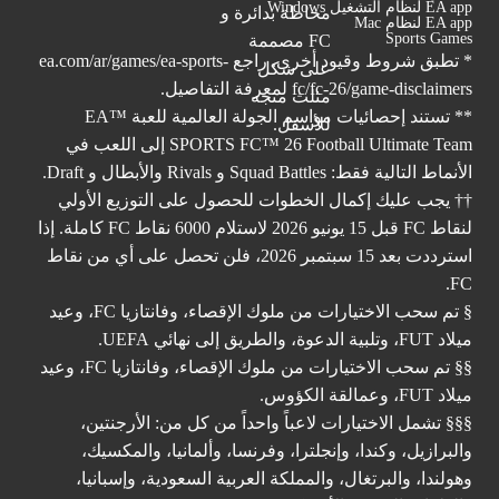
EA app لنظام التشغيل Windows
EA app لنظام Mac
Sports Games
* تطبق شروط وقيود أخرى. راجع
ea.com/ar/games/ea-sports-
fc/fc-26/game-disclaimers
لمعرفة التفاصيل.
** تستند إحصائيات مواسم الجولة العالمية للعبة ™EA
SPORTS FC™ 26 Football Ultimate Team إلى اللعب في
الأنماط التالية فقط: Squad Battles و Rivals والأبطال و Draft.
†† يجب عليك إكمال الخطوات للحصول على التوزيع الأولي
لنقاط FC قبل 15 يونيو 2026 لاستلام 6000 نقاط FC كاملة. إذا
استرددت بعد 15 سبتمبر 2026، فلن تحصل على أي من نقاط
FC.
§ تم سحب الاختيارات من ملوك الإقصاء، وفانتازيا FC، وعيد
ميلاد FUT، وتلبية الدعوة، والطريق إلى نهائي UEFA.
§§ تم سحب الاختيارات من ملوك الإقصاء، وفانتازيا FC، وعيد
ميلاد FUT، وعمالقة الكؤوس.
§§§ تشمل الاختيارات لاعباً واحداً من كل من: الأرجنتين،
والبرازيل، وكندا، وإنجلترا، وفرنسا، وألمانيا، والمكسيك،
وهولندا، والبرتغال، والمملكة العربية السعودية، وإسبانيا،