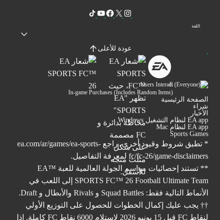
اللغة
عودة للأعلى
Users Interact
In-game Purchases (Includes Random Items)
الصفحة الرئيسية
شراء
الأخبار
EA app لنظام التشغيل Windows
EA app لنظام Mac
Sports Games
* تطبق شروط وقيود أخرى. راجع
ea.com/ar/games/ea-sports-
fc/fc-26/game-disclaimers
لمعرفة التفاصيل.
** تستند إحصائيات مواسم الجولة العالمية للعبة ™EA
SPORTS FC™ 26 Football Ultimate Team إلى اللعب في
الأنماط التالية فقط: Squad Battles و Rivals والأبطال و Draft.
†† يجب عليك إكمال الخطوات للحصول على التوزيع الأولي
لنقاط FC قبل 15 يونيو 2026 لاستلام 6000 نقاط FC كاملة. إذا