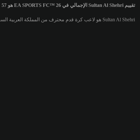
تقييم Sultan Al Shehri الإجمالي في EA SPORTS FC™ 26 هو 57
Sultan Al Shehri هو لاعب كرة قدم محترف من المملكة العربية السعودية يلعب في مركز ظهير أيسر (LB) لصالح فريق الخلود. تقييم Sultan Al Shehri الإجمالي هو 57.