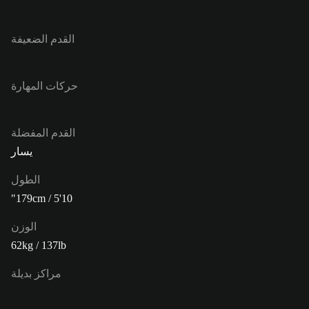
القدم الضعيفة
حركات المهارة
القدم المفضلة
يسار
الطول
179cm / 5'10"
الوزن
62kg / 137lb
مراكز بديلة