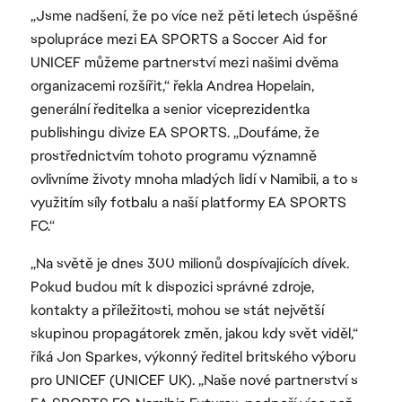
„Jsme nadšení, že po více než pěti letech úspěšné
spolupráce mezi EA SPORTS a Soccer Aid for
UNICEF můžeme partnerství mezi našimi dvěma
organizacemi rozšířit,“ řekla Andrea Hopelain,
generální ředitelka a senior viceprezidentka
publishingu divize EA SPORTS. „Doufáme, že
prostřednictvím tohoto programu významně
ovlivníme životy mnoha mladých lidí v Namibii, a to s
využitím síly fotbalu a naší platformy EA SPORTS
FC.“
„Na světě je dnes 300 milionů dospívajících dívek.
Pokud budou mít k dispozici správné zdroje,
kontakty a příležitosti, mohou se stát největší
skupinou propagátorek změn, jakou kdy svět viděl,“
říká Jon Sparkes, výkonný ředitel britského výboru
pro UNICEF (UNICEF UK). „Naše nové partnerství s