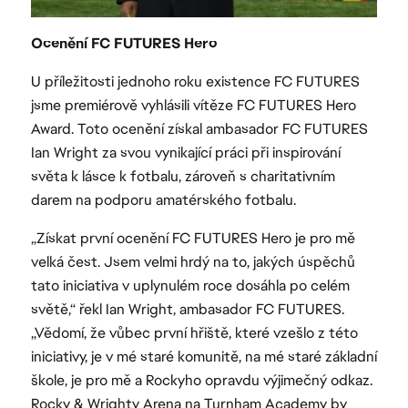
Ocenění FC FUTURES Hero
U příležitosti jednoho roku existence FC FUTURES
jsme premiérově vyhlásili vítěze FC FUTURES Hero
Award. Toto ocenění získal ambasador FC FUTURES
Ian Wright za svou vynikající práci při inspirování
světa k lásce k fotbalu, zároveň s charitativním
darem na podporu amatérského fotbalu.
„Získat první ocenění FC FUTURES Hero je pro mě
velká čest. Jsem velmi hrdý na to, jakých úspěchů
tato iniciativa v uplynulém roce dosáhla po celém
světě,“ řekl Ian Wright, ambasador FC FUTURES.
„Vědomí, že vůbec první hřiště, které vzešlo z této
iniciativy, je v mé staré komunitě, na mé staré základní
škole, je pro mě a Rockyho opravdu výjimečný odkaz.
Rocky & Wrighty Arena na Turnham Academy by