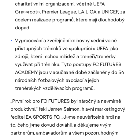
charitativními organizacemi, včetně UEFA
Grassroots, Premier League, LA LIGA a UNICEF, za
účelem realizace programů, které mají dlouhodobý
dopad.
Vypracování a zveřejnění knihovny sedmi volně
přístupných tréninků ve spolupráci s UEFA jako
zdrojů, které mohou mládež a trenéři/trenérky
využívat při tréninku. Tyto postupy FC FUTURES
ACADEMY jsou v současné době začleněny do 54
národních fotbalových asociací a jejich
trenérských vzdělávacích programů.
„První rok pro FC FUTURES byl náročný a nesmírně
produktivní,“ řekl James Salmon, hlavní marketingový
ředitel EA SPORTS FC. „Jsme neuvěřitelně hrdí na
to, čeho jsme dosud dosáhli, a děkujeme svým
partnerům, ambasadorům a všem pozoruhodným