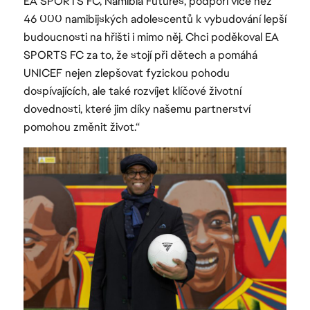
EA SPORTS FC, Namibia Futures, podpoří více než
46 000 namibijských adolescentů k vybudování lepší
budoucnosti na hřišti i mimo něj. Chci poděkoval EA
SPORTS FC za to, že stojí při dětech a pomáhá
UNICEF nejen zlepšovat fyzickou pohodu
dospívajících, ale také rozvíjet klíčové životní
dovednosti, které jim díky našemu partnerství
pomohou změnit život.“