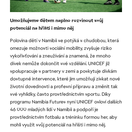
Umožňujeme dětem naplno rozvinout svůj
potenciál na hřišti i mimo něj
Polovina dětí v Namibii se potýká s chudobou, která
omezuje možnosti sociální mobility, zvyšuje riziko
vykořisťování a zneužívání a znamená, že mnoho
dívek nemůže dokončit své vzdělání. UNICEF již
spolupracuje s partnery v zemi a poskytuje dívkám
dostupné intervence, které jim umožňují získat nové
životní dovednosti a profesní přípravu a změnit tak
své vyhlídky, často prostřednictvím sportu. Díky
programu Namibia Futures nyní UNICEF osloví dalších
46 000 mladých lidí v Namibii a podpoří je
prostřednictvím fotbalu a tréninku formou her, aby
mohli využít svůj potenciál na hřišti i mimo něj.