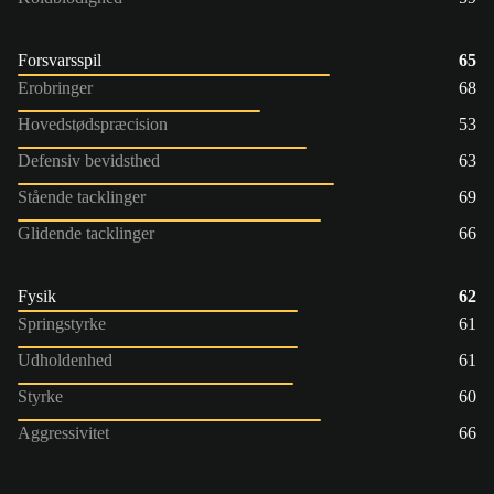
Forsvarsspil
65
Erobringer
68
Hovedstødspræcision
53
Defensiv bevidsthed
63
Stående tacklinger
69
Glidende tacklinger
66
Fysik
62
Springstyrke
61
Udholdenhed
61
Styrke
60
Aggressivitet
66