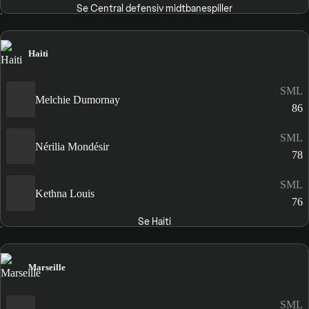
Se Central defensiv midtbanespiller
Haiti
SML
Melchie Dumornay
86
SML
Nérilia Mondésir
78
SML
Kethna Louis
76
Se Haiti
Marseille
SML