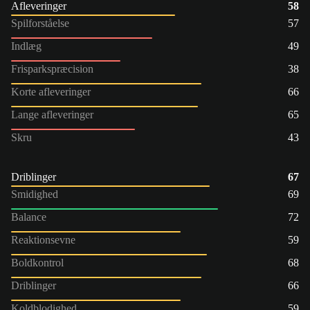
Afleveringer
58
Spilforståelse
57
Indlæg
49
Frisparkspræcision
38
Korte afleveringer
66
Lange afleveringer
65
Skru
43
Driblinger
67
Smidighed
69
Balance
72
Reaktionsevne
59
Boldkontrol
68
Driblinger
66
Koldblodighed
59