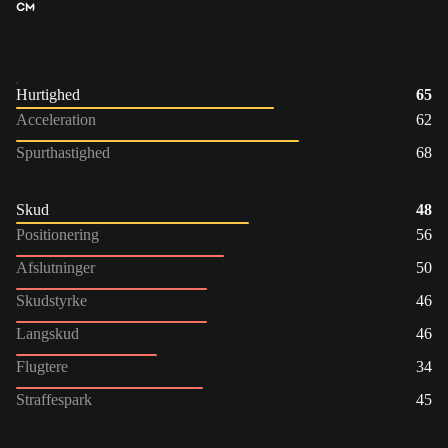
CM
Hurtighed
65
Acceleration
62
Spurthastighed
68
Skud
48
Positionering
56
Afslutninger
50
Skudstyrke
46
Langskud
46
Flugtere
34
Straffespark
45