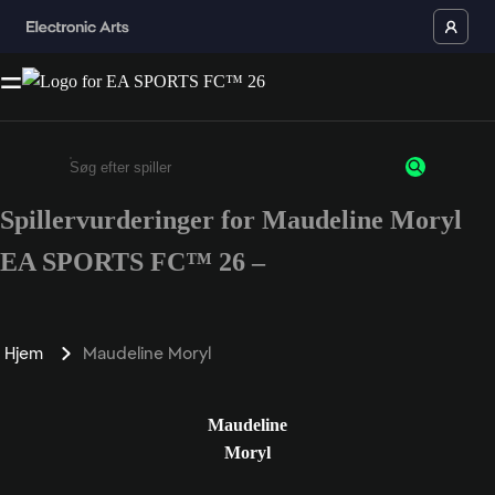
Spillervurderinger for Maudeline Moryl
Enter a minimum of 3 characters or numbers
EA SPORTS FC™ 26 –
Hjem
Maudeline Moryl
Maudeline
Moryl