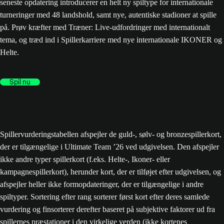
seneste opdatering introducerer en helt ny spiltype for internationale
turneringer med 48 landshold, samt nye, autentiske stadioner at spille
på. Prøv kræfter med Træner: Live-udfordringer med internationalt
tema, og træd ind i Spillerkarriere med nye internationale IKONER og
Helte.
Spil nu
Spillervurderingstabellen afspejler de guld-, sølv- og bronzespillerkort,
der er tilgængelige i Ultimate Team ’26 ved udgivelsen. Den afspejler
ikke andre typer spillerkort (f.eks. Helte-, Ikoner- eller
kampagnespillerkort), herunder kort, der er tilføjet efter udgivelsen, og
afspejler heller ikke formopdateringer, der er tilgængelige i andre
spiltyper. Sortering efter rang sorterer først kort efter deres samlede
vurdering og finsorterer derefter baseret på subjektive faktorer ud fra
spillernes præstationer i den virkelige verden (ikke kortenes