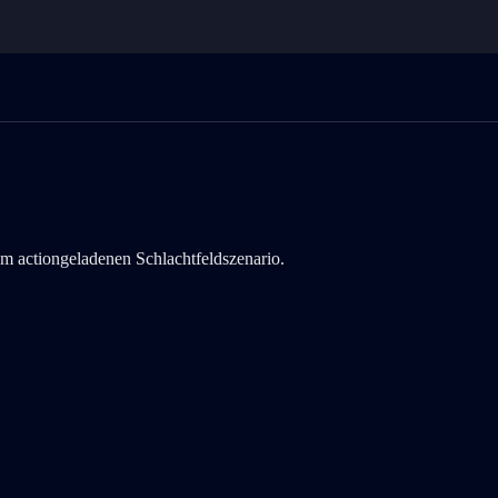
tiongeladenen Schlachtfeldszenario. ist jetzt das aktuelle Objekt in d