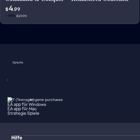
4
$
.99
$19.99
-75%
Sprache
In-game purchases
EA app für Windows
EA app für Mac
Strategie Spiele
Hilfe