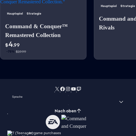
Hauptspiel
Strategie
Hauptspiel
Strategie
Command and
Command & Conquer™
Rivals
Remastered Collection
4
$
.99
$19.99
-75%
Sprache
Nach oben
In-game purchases