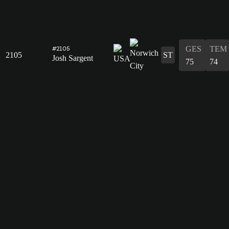
GES
TEM
#2105
2105
ST
Josh Sargent
75
74