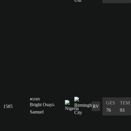
#1585
GES
TEM
Bright Osayi-
1585
RV
76
93
Samuel