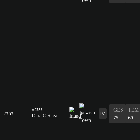
GES
TEM
#2353
2353
IV
Dara O'Shea
75
69