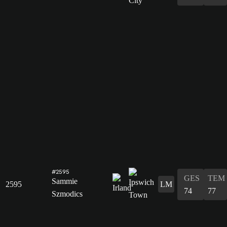
#2595
GES
TEM
Sammie
2595
LM
74
77
Szmodics