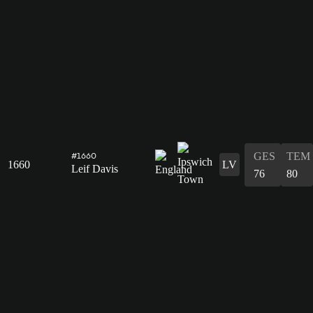
GES
TEM
#1660
1660
LV
Leif Davis
76
80