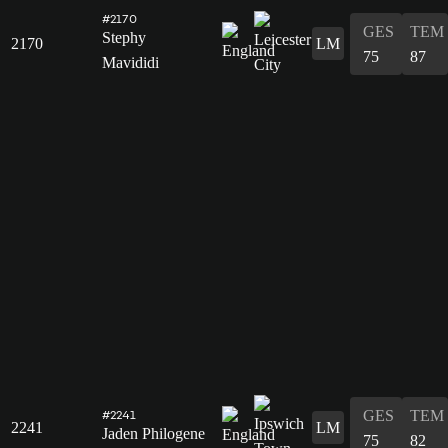
#2170
GES
TEM
Stephy
2170
LM
75
87
Mavididi
GES
TEM
#2241
2241
LM
Jaden Philogene
75
82