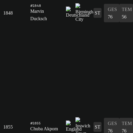
#1848
GES
TEM
Marvin
1848
ST
76
56
Ducksch
GES
TEM
#1855
1855
ST
Chuba Akpom
76
76