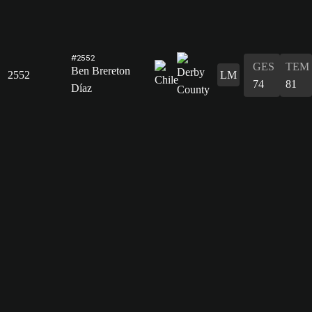
#2552
GES
TEM
Ben Brereton
2552
LM
74
81
Díaz