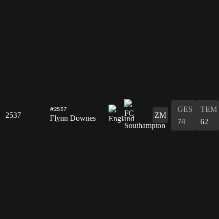
GES
TEM
#2537
2537
ZM
Flynn Downes
74
62