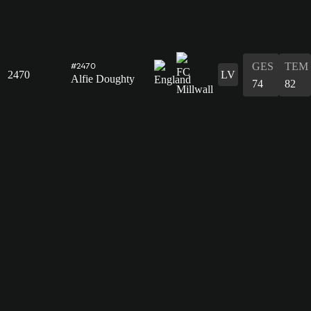
GES
TEM
#2470
2470
LV
Alfie Doughty
74
82