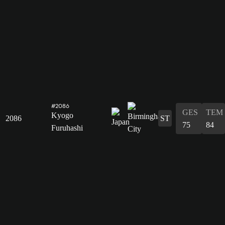
#2086
GES
TEM
Kyogo
2086
ST
75
84
Furuhashi