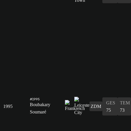
#1995
GES
TEM
Boubakary
1995
ZDM
75
73
Soumaré