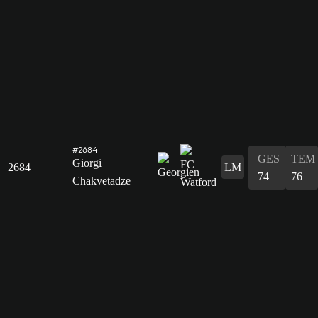
#2684
GES
TEM
Giorgi
2684
LM
74
76
Chakvetadze