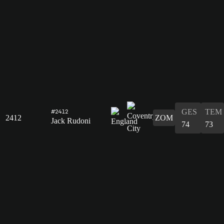
GES
TEM
#2412
2412
ZOM
Jack Rudoni
74
73