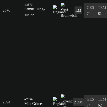
#2576
GES
TEM
Samuel Iling-
2576
LM
74
81
Junior
GES
TEM
#2594
2594
ZDM
Matt Grimes
74
62