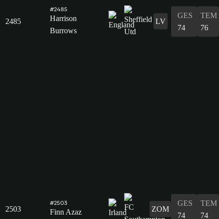
#2485
GES
TEM
Harrison
2485
LV
74
76
Burrows
GES
TEM
#2503
2503
ZOM
Finn Azaz
74
74