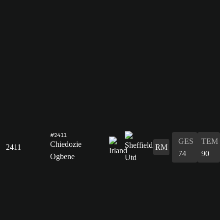
#2411
GES
TEM
Chiedozie
2411
RM
74
90
Ogbene