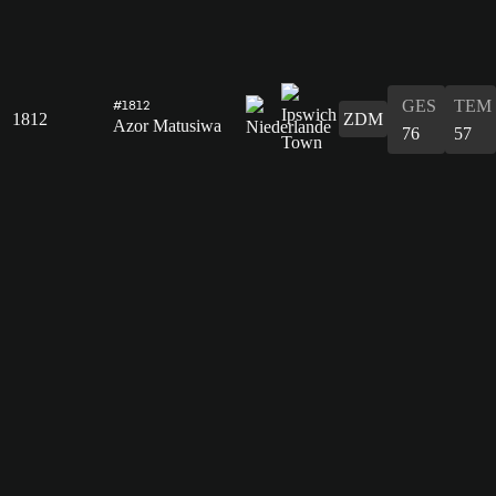
GES
TEM
#1812
1812
ZDM
Azor Matusiwa
76
57