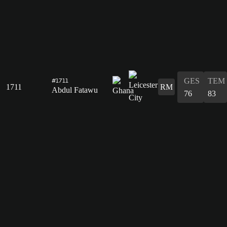
GES
TEM
#1711
1711
RM
Abdul Fatawu
76
83