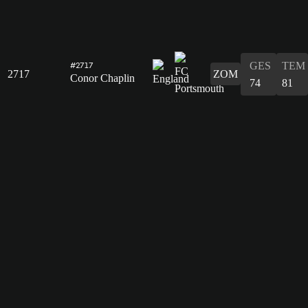
GES
TEM
#2717
2717
ZOM
Conor Chaplin
74
81