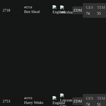
GES
TEM
#2718
2718
ZDM
Ben Sheaf
74
55
GES
TEM
#2753
2753
ZDM
Harry Winks
74
51