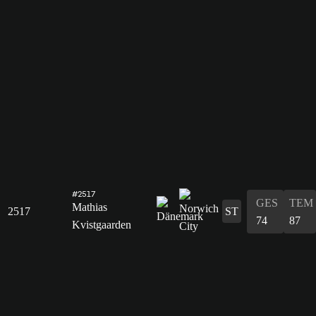
#2517
GES
TEM
Mathias
2517
ST
74
87
Kvistgaarden