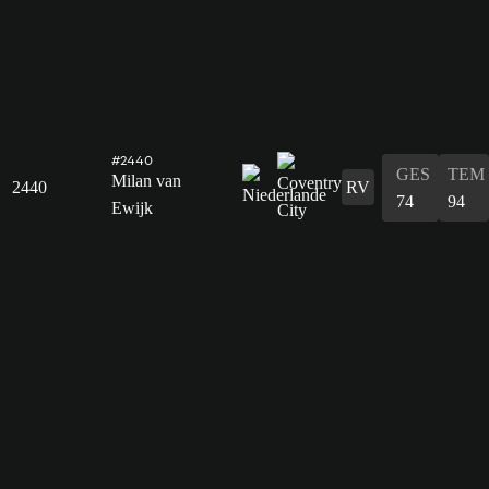
#2440
GES
TEM
Milan van
2440
RV
74
94
Ewijk