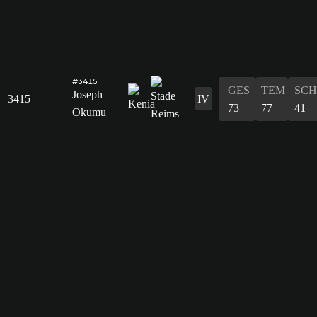
#3415
GES
TEM
SCH
Joseph
3415
IV
73
77
41
Okumu