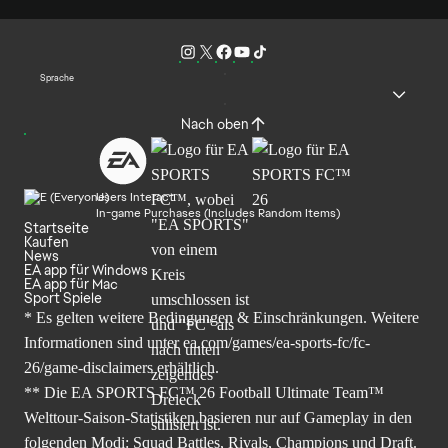
Sprache
Nach oben
Users Interact
In-game Purchases (Includes Random Items)
Startseite
Kaufen
News
EA app für Windows
EA app für Mac
Sport Spiele
* Es gelten weitere Bedingungen & Einschränkungen. Weitere
Informationen sind unter
ea.com/games/ea-sports-fc/fc-
26/game-disclaimers
erhältlich.
** Die EA SPORTS FC™ 26 Football Ultimate Team™
Welttour-Saison-Statistiken basieren nur auf Gameplay in den
folgenden Modi: Squad Battles, Rivals, Champions und Draft.