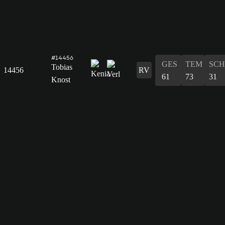
#14456
GES
TEM
SCH
Tobias
14456
RV
61
73
31
Knost