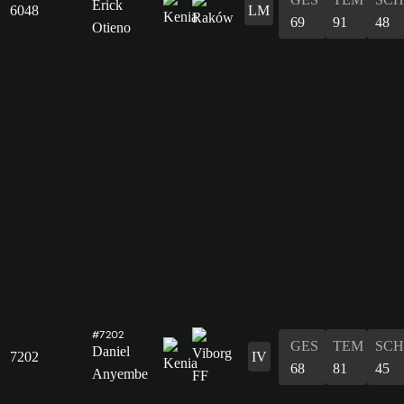
Erick
6048
LM
69
91
48
Otieno
#7202
GES
TEM
SCH
Daniel
7202
IV
68
81
45
Anyembe