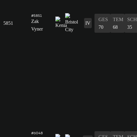
#5851
GES
TEM
SCH
Zak
5851
IV
70
68
35
Vyner
#6048
GES
TEM
SCH