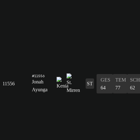
#11556
GES
TEM
SCH
Jonah
11556
ST
64
77
62
Ayunga