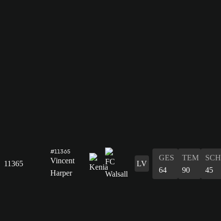
#11365
GES
TEM
SCH
Vincent
11365
LV
64
90
45
Harper