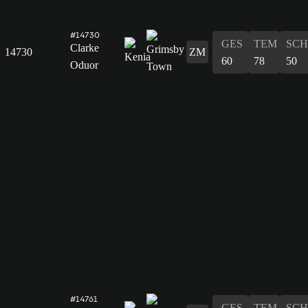
#14730
GES
TEM
SCH
Clarke
14730
ZM
60
78
50
Oduor
#14761
GES
TEM
SCH